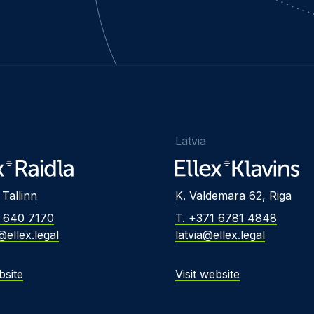
Latvia
 Tallinn
K. Valdemara 62, Riga
2 640 7170
T. +371 6781 4848
@ellex.legal
latvia@ellex.legal
bsite
Visit website