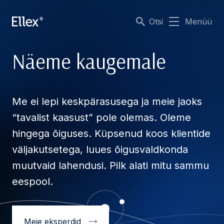
Otsi
Menüü
Näeme kaugemale
Me ei lepi keskpärasusega ja meie jaoks
“tavalist kaasust” pole olemas. Oleme
hingega õiguses. Küpsenud koos klientide
väljakutsetega, luues õigusvaldkonda
muutvaid lahendusi. Pilk alati mitu sammu
eespool.
Meie eksperdid