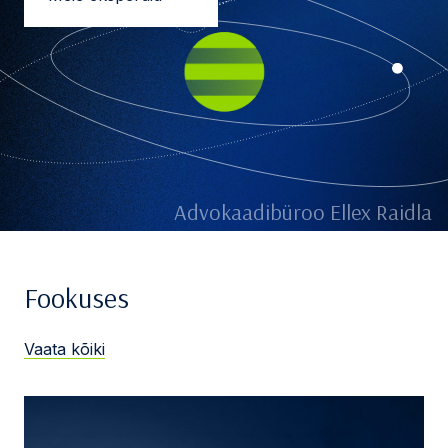
Advokaadibüroo Ellex Raidla
Fookuses
Vaata kõiki