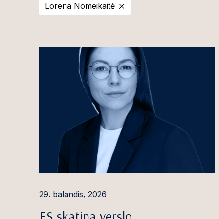
Lorena Nomeikaitė
2025
Viktorija Ado
2024
Ilona Andriuši
2023
Ignas Antanait
2022
Rūta Armonė
2021
Aleksandr Aso
2020
Giedrė Aukštu
Martyna Bacev
Gintaras Balči
Egidijus Baran
Gintarė Baran
29. balandis, 2026
Agnė Barausk
ES skatina verslo