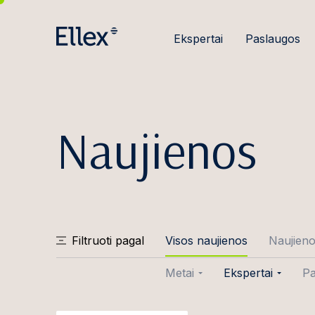
Ekspertai
Paslaugos
Naujienos
Filtruoti pagal
Visos naujienos
Naujien
Metai
Ekspertai
Pa
2026
Aušra Abraity
Sa