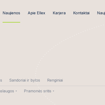
Naujienos
Apie Ellex
Karjera
Kontaktai
Nauj
os
Sandoriai ir bylos
Renginiai
slaugos
Pramonės sritis
tė-Gedminė
ndoriai
Žemės ūkio verslas ir
maisto pramonė