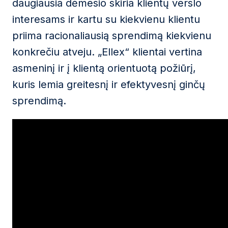
daugiausia dėmesio skiria klientų verslo
interesams ir kartu su kiekvienu klientu
priima racionaliausią sprendimą kiekvienu
konkrečiu atveju. „Ellex“ klientai vertina
asmeninį ir į klientą orientuotą požiūrį,
kuris lemia greitesnį ir efektyvesnį ginčų
sprendimą.