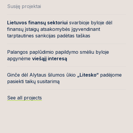
Susiję projektai
Lietuvos finansų sektoriui
svarbioje byloje dėl
finansų įstaigų atsakomybės įgyvendinant
tarptautines sankcijas padėtas taškas
Palangos paplūdimio papildymo smėliu byloje
apgynėme
viešąjį interesą
Ginče dėl Alytaus šilumos ūkio
„Litesko“
padėjome
pasiekti taikų susitarimą
See all projects