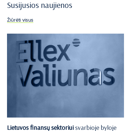
Susijusios naujienos
Žiūrėti visus
Lietuvos finansų sektoriui
svarbioje byloje