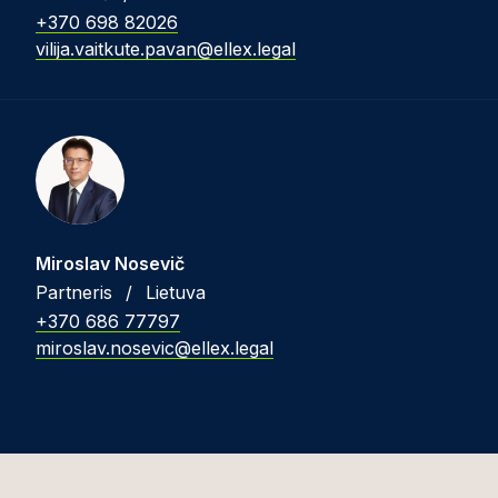
+370 698 82026
vilija.vaitkute.pavan@ellex.legal
Miroslav Nosevič
Partneris
/
Lietuva
+370 686 77797
miroslav.nosevic@ellex.legal