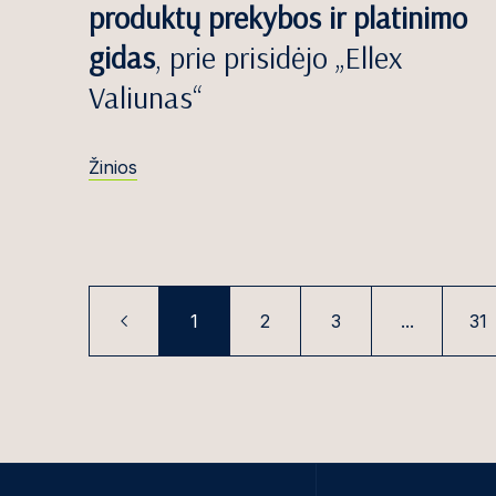
produktų prekybos ir platinimo
Jonas Kružika
gidas
, prie prisidėjo „Ellex
Ronaldas Kubil
Valiunas“
Nerija Labana
Andra Lapė
Žinios
Ugnė Lazauska
Elvika Leščins
Raimundas Lid
1
2
3
...
31
Diana Laura L
Uk
Rosita Lukševi
Gabrielė Mače
Augustinas Ma