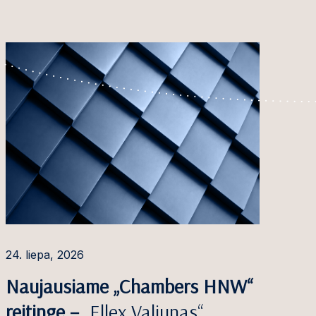
24. liepa, 2026
Naujausiame „Chambers HNW“
reitinge –
„Ellex Valiunas“