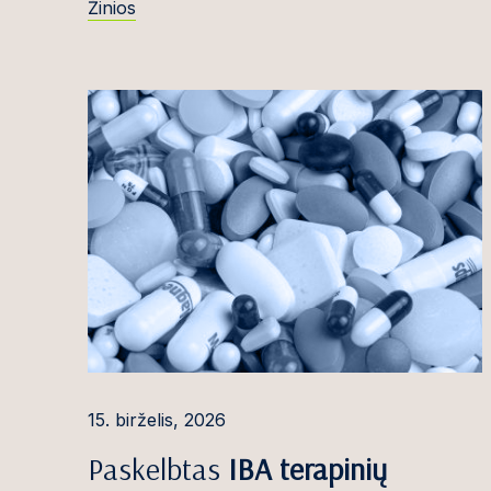
Žinios
Ugnė Kaselytė
Viktorija Kazi
Saulė Kazlaus
Nomeda Kemek
Šarūnas Keser
Simona Bumbl
Kiauleikienė
Dominykas Kir
Agnė Kisieliau
Mija Kochanka
15. birželis, 2026
Živilė Konkulev
Paskelbtas
IBA terapinių
Eglė Kontautai