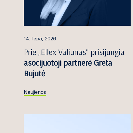
Alina Gauduty
Loreta Gedmin
Gabrielė Girda
14. liepa, 2026
Dovilė Greblik
Prie „Ellex Valiunas“ prisijungia
Paulina Griče
asocijuotoji partnerė Greta
Paulius Gruod
Bujutė
Arvydas Gruš
Ieva Gruzdytė
Naujienos
Dominyka Gry
Domantas Gud
Jaunius Gumbi