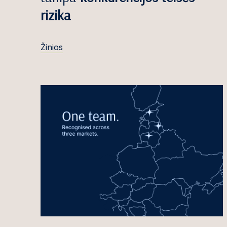
Areta Bartošev
rizika
Jovita Bazevič
Edvinas Beika
Žinios
Sigitas Bočkus
Simona Budrei
Greta Bujutė
Titas Burneck
Gi
Antanas Butri
Violeta Butvili
Martynas But
Justinas Celen
Ąžuolas Čekan