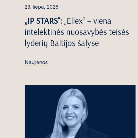
23. liepa, 2026
Robertas Čiočy
„IP STARS“:
„Ellex“ – viena
Simona Danyl
intelektinės nuosavybės teisės
Miglė Davlidov
lyderių Baltijos šalyse
Emilija Denise
Roma Dermeik
Naujienos
Marija Dočkut
Ieva Dosinaitė
Dominykas Du
Edvinas Džulis
Dovilė Galinie
Greta Galminai