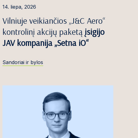
14. liepa, 2026
Vilniuje veikiančios „J&C Aero“
kontrolinį akcijų paketą
įsigijo
JAV kompanija „Setna iO“
Sandoriai ir bylos