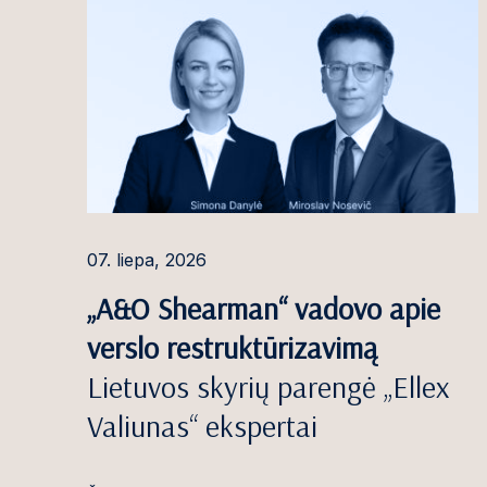
Birutė Gutaus
Greta Gužausk
Elada Ivoškut
Rūta Jasilionė
Andrej Jemelj
Re
Povilas Junevi
07. liepa, 2026
Domantas Juo
„A&O Shearman“ vadovo apie
Marius Juony
verslo restruktūrizavimą
Karolis Kačera
Lietuvos skyrių parengė „Ellex
Tomas Kamble
Valiunas“ ekspertai
Rūta Karpičiūt