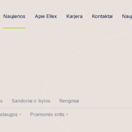
Naujienos
Apie Ellex
Karjera
Kontaktai
Nauj
os
Sandoriai ir bylos
Renginiai
slaugos
Pramonės sritis
tė-Gedminė
ndoriai
Žemės ūkio verslas ir
maisto pramonė