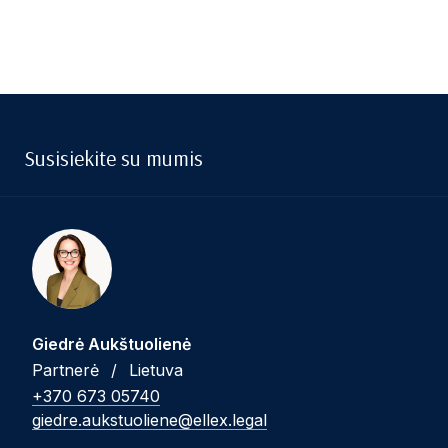
Susisiekite su mumis
Giedrė Aukštuolienė
Partnerė
/
Lietuva
+370 673 05740
giedre.aukstuoliene@ellex.legal