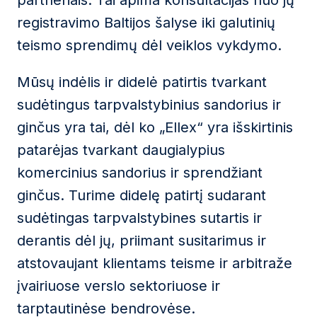
partneriais. Tai apima konsultacijas nuo jų
registravimo Baltijos šalyse iki galutinių
teismo sprendimų dėl veiklos vykdymo.
Mūsų indėlis ir didelė patirtis tvarkant
sudėtingus tarpvalstybinius sandorius ir
ginčus yra tai, dėl ko „Ellex“ yra išskirtinis
patarėjas tvarkant daugialypius
komercinius sandorius ir sprendžiant
ginčus. Turime didelę patirtį sudarant
sudėtingas tarpvalstybines sutartis ir
derantis dėl jų, priimant susitarimus ir
atstovaujant klientams teisme ir arbitraže
įvairiuose verslo sektoriuose ir
tarptautinėse bendrovėse.