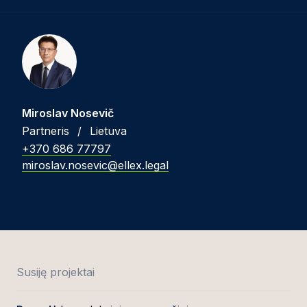
Miroslav Nosevič
Partneris
/
Lietuva
+370 686 77797
miroslav.nosevic@ellex.legal
Susiję projektai