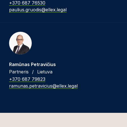
+370 687 76530
paulius.gruodis@ellex.legal
Ramūnas Petravičius
Partneris
/
Lietuva
+370 687 79823
ramunas.petravicius@ellex.legal