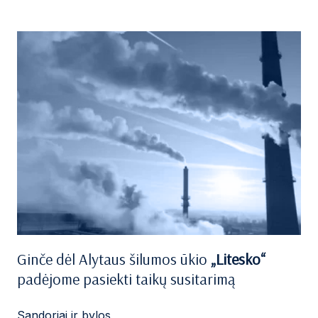
Ginče dėl Alytaus šilumos ūkio
„Litesko“
padėjome pasiekti taikų susitarimą
Sandoriai ir bylos