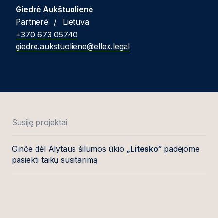
Giedrė Aukštuolienė
Partnerė
/
Lietuva
+370 673 05740
giedre.aukstuoliene@ellex.legal
Susiję projektai
Ginče dėl Alytaus šilumos ūkio
„Litesko“
padėjome
pasiekti taikų susitarimą