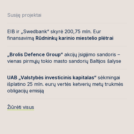
Susiję projektai
EIB ir „Swedbank“ skyrė 200,75 mln. Eur
finansavimą
Rūdninkų karinio miestelio plėtrai
„Brolis Defence Group“
akcijų įsigijimo sandoris –
vienas pirmųjų tokio masto sandorių Baltijos šalyse
UAB „Valstybės investicinis kapitalas“
sėkmingai
išplatino 25 mln. eurų vertės ketverių metų trukmės
obligacijų emisiją
Žiūrėti visus