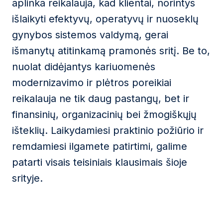
aplinka reikalauja, kad klientai, norintys
išlaikyti efektyvų, operatyvų ir nuoseklų
gynybos sistemos valdymą, gerai
išmanytų atitinkamą pramonės sritį. Be to,
nuolat didėjantys kariuomenės
modernizavimo ir plėtros poreikiai
reikalauja ne tik daug pastangų, bet ir
finansinių, organizacinių bei žmogiškųjų
išteklių. Laikydamiesi praktinio požiūrio ir
remdamiesi ilgamete patirtimi, galime
patarti visais teisiniais klausimais šioje
srityje.