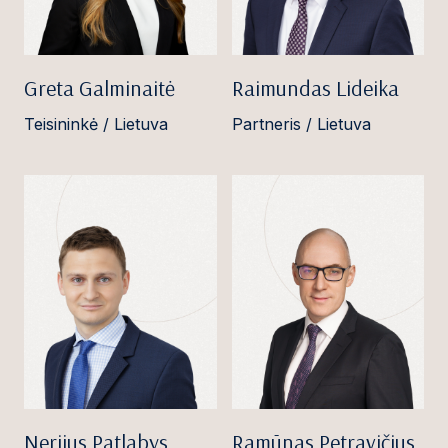
Greta Galminaitė
Raimundas Lideika
Teisininkė / Lietuva
Partneris / Lietuva
Nerijus Patlabys
Ramūnas Petravičius