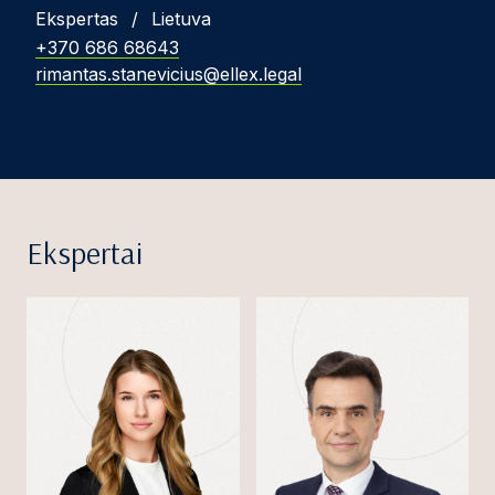
Ekspertas
/
Lietuva
+370 686 68643
rimantas.stanevicius@ellex.legal
Ekspertai