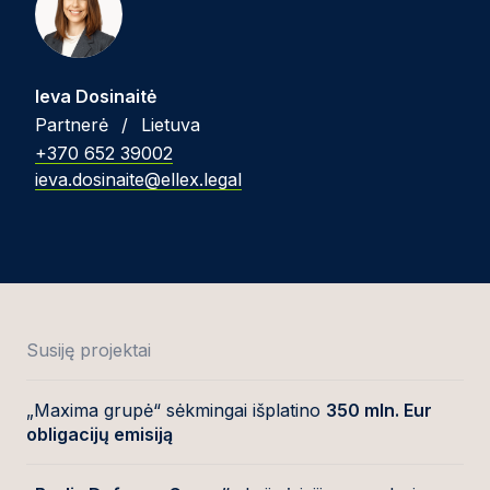
Ieva Dosinaitė
Partnerė
/
Lietuva
+370 652 39002
ieva.dosinaite@ellex.legal
Susiję projektai
„Maxima grupė“ sėkmingai išplatino
350 mln. Eur
obligacijų emisiją