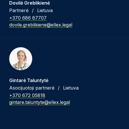
Dovilė Greblikienė
Partnerė
/
Lietuva
+370 686 87707
dovile.greblikiene@ellex.legal
Gintarė Taluntytė
Asocijuotoji partnerė
/
Lietuva
+370 672 05818
gintare.taluntyte@ellex.legal