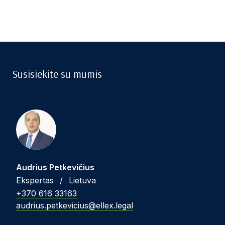
Susisiekite su mumis
Audrius Petkevičius
Ekspertas
/
Lietuva
+370 616 33163
audrius.petkevicius@ellex.legal