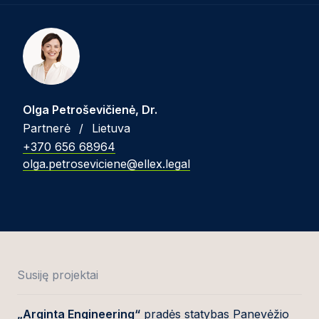
Olga Petroševičienė, Dr.
Partnerė
/
Lietuva
+370 656 68964
olga.petroseviciene@ellex.legal
Susiję projektai
„Arginta Engineering“
pradės statybas Panevėžio