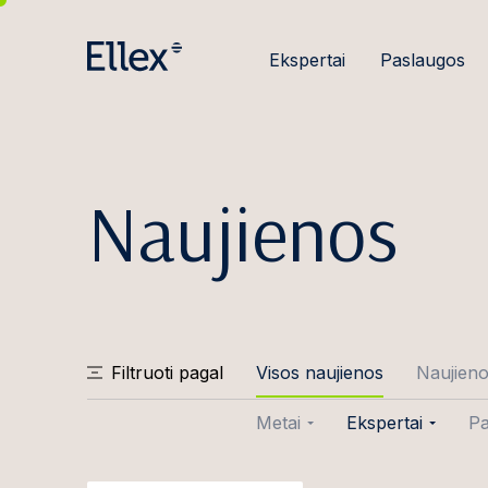
Ekspertai
Paslaugos
Naujienos
Filtruoti pagal
Visos naujienos
Naujien
Metai
Ekspertai
Pa
2026
Aušra Abraity
Sa