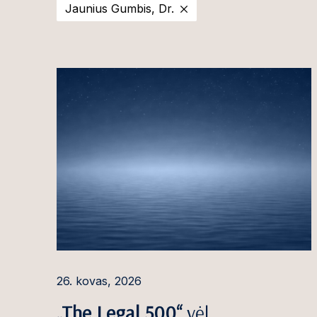
Jaunius Gumbis, Dr.
2025
Viktorija Ado
2024
Ilona Andriuši
2023
Ignas Antanait
2022
Rūta Armonė
2021
Aleksandr Aso
2020
Giedrė Aukštu
Martyna Bacev
Gintaras Balči
Egidijus Baran
Gintarė Baran
26. kovas, 2026
Agnė Barausk
„The Legal 500“
vėl