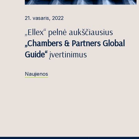
Robertas Čiočy
21. vasaris, 2022
Simona Danyl
„Ellex“ pelnė aukščiausius
Miglė Davlidov
„Chambers & Partners Global
Emilija Denise
Guide“
įvertinimus
Roma Dermeik
Naujienos
Marija Dočkut
Ieva Dosinaitė
Dominykas Du
Edvinas Džulis
Dovilė Galinie
Greta Galminai