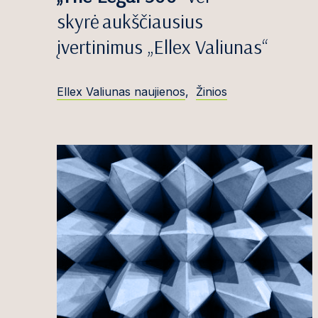
Areta Bartošev
skyrė aukščiausius
Jovita Bazevič
įvertinimus „Ellex Valiunas“
Edvinas Beika
Sigitas Bočkus
Ellex Valiunas naujienos
,
Žinios
Simona Budrei
Greta Bujutė
Titas Burneck
Gi
Antanas Butri
Violeta Butvili
Martynas But
Justinas Celen
Ąžuolas Čekan