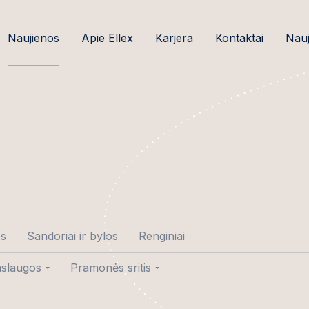
Naujienos
Apie Ellex
Karjera
Kontaktai
Nauj
os
Sandoriai ir bylos
Renginiai
slaugos
Pramonės sritis
tė-Gedminė
ndoriai
Žemės ūkio verslas ir
maisto pramonė