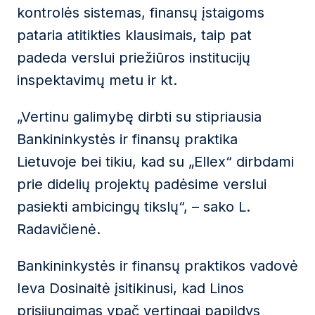
kontrolės sistemas, finansų įstaigoms
pataria atitikties klausimais, taip pat
padeda verslui priežiūros institucijų
inspektavimų metu ir kt.
„Vertinu galimybę dirbti su stipriausia
Bankininkystės ir finansų praktika
Lietuvoje bei tikiu, kad su „Ellex“ dirbdami
prie didelių projektų padėsime verslui
pasiekti ambicingų tikslų“, – sako L.
Radavičienė.
Bankininkystės ir finansų praktikos vadovė
Ieva Dosinaitė įsitikinusi, kad Linos
prisijungimas ypač vertingai papildys