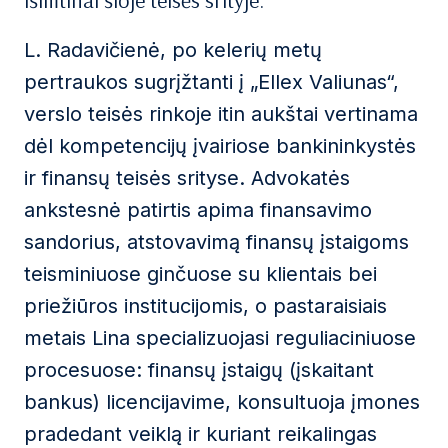
išimtinai šioje teisės srityje.
L. Radavičienė, po kelerių metų
pertraukos sugrįžtanti į „Ellex Valiunas“,
verslo teisės rinkoje itin aukštai vertinama
dėl kompetencijų įvairiose bankininkystės
ir finansų teisės srityse. Advokatės
ankstesnė patirtis apima finansavimo
sandorius, atstovavimą finansų įstaigoms
teisminiuose ginčuose su klientais bei
priežiūros institucijomis, o pastaraisiais
metais Lina specializuojasi reguliaciniuose
procesuose: finansų įstaigų (įskaitant
bankus) licencijavime, konsultuoja įmones
pradedant veiklą ir kuriant reikalingas