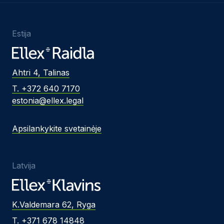
Estija
Ahtri 4, Talinas
T. +372 640 7170
estonia@ellex.legal
Apsilankykite svetainėje
Latvija
K.Valdemara 62, Ryga
T. +371 678 14848