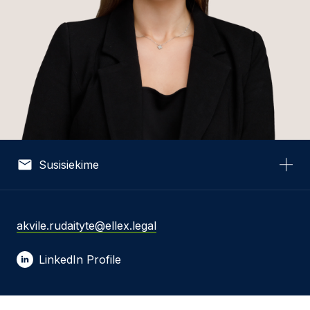
Susisiekime
Vardas *
akvile.rudaityte@ellex.legal
LinkedIn Profile
El. pašto adresas *