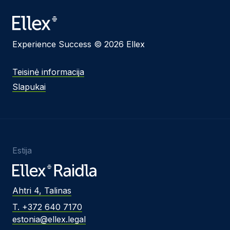
Žinutės tekstas
Experience Success © 2026 Ellex
Sutinku su
Privatumo politika
ir naudojimosi
Teisinė informacija
taisyklėmis.
Slapukai
Ši svetainė yra saugoma reCAPTCHA ir jai yra
taikomos „Google“
privatumo politika
bei
paslaugų
teikimo sąlygos
.
Siųsti žinutę
Estija
Ahtri 4, Talinas
T. +372 640 7170
estonia@ellex.legal