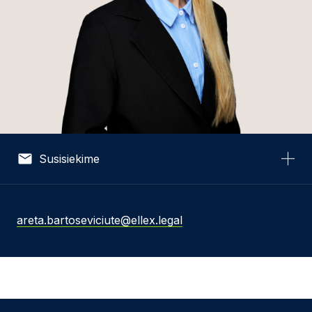
Susisiekime
Vardas *
areta.bartoseviciute@ellex.legal
El. pašto adresas *