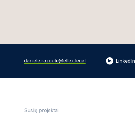
daniele.razgute@ellex.legal
LinkedIn
Susiję projektai