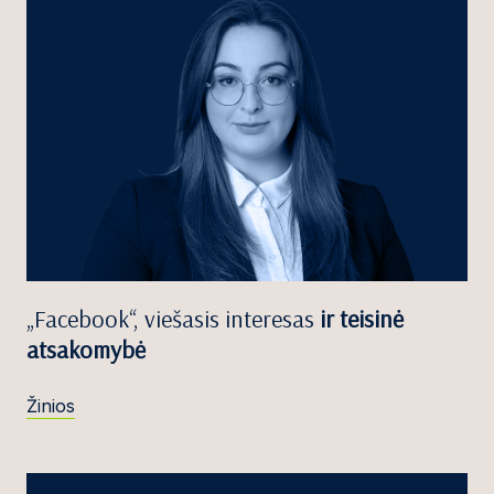
„Facebook“, viešasis interesas
ir teisinė
atsakomybė
Žinios