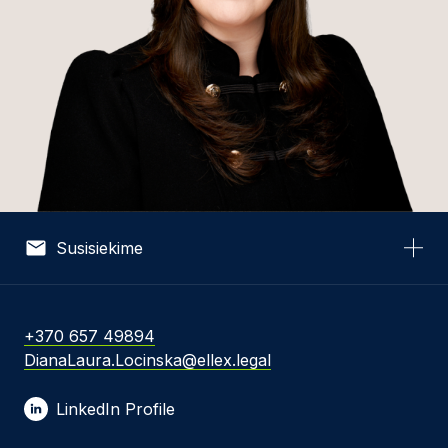
Susisiekime
Vardas *
+370 657 49894
DianaLaura.Locinska@ellex.legal
El. pašto adresas *
LinkedIn Profile