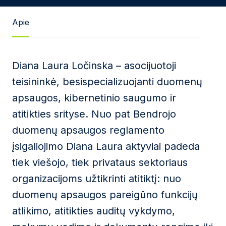
Žinutės tekstas
Apie
Diana Laura Ločinska – asocijuotoji
Sutinku su
Privatumo politika
ir naudojimosi
teisininkė, besispecializuojanti duomenų
taisyklėmis.
apsaugos, kibernetinio saugumo ir
Ši svetainė yra saugoma reCAPTCHA ir jai yra
atitikties srityse. Nuo pat Bendrojo
taikomos „Google“
privatumo politika
bei
paslaugų
teikimo sąlygos
.
duomenų apsaugos reglamento
įsigaliojimo Diana Laura aktyviai padeda
Siųsti žinutę
tiek viešojo, tiek privataus sektoriaus
organizacijoms užtikrinti atitiktį: nuo
duomenų apsaugos pareigūno funkcijų
atlikimo, atitikties auditų vykdymo,