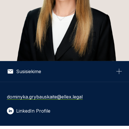
Susisiekime
Vardas *
dominyka.grybauskaite@ellex.legal
LinkedIn Profile
El. pašto adresas *