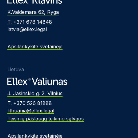
K.Valdemara 62, Ryga
T. +371 678 14848
latvia@ellex.legal
Apsilankykite svetainėje
Lietuva
J. Jasinskio g. 2, Vilnius
T. +370 526 81888
lithuania@ellex.legal
Teisinių paslaugų teikimo sąlygos
Apsilankykite svetainėje