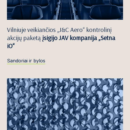
Vilniuje veikiančios „J&C Aero“ kontrolinį
akcijų paketą
įsigijo JAV kompanija „Setna
iO“
Sandoriai ir bylos