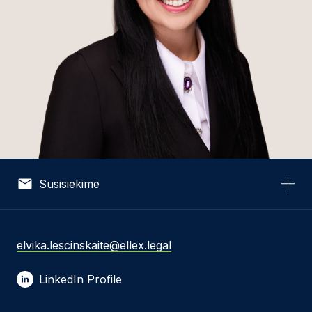
Susisiekime
Vardas *
elvika.lescinskaite@ellex.legal
LinkedIn Profile
El. pašto adresas *