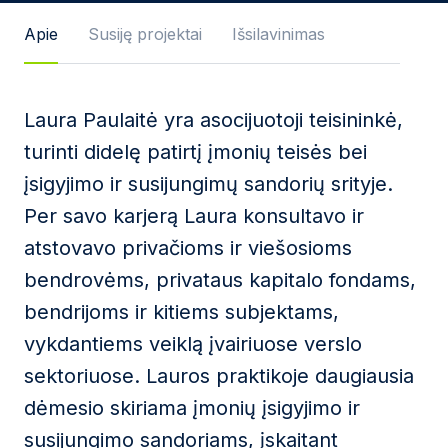
Žinutės tekstas
Apie
Susiję projektai
Išsilavinimas
Laura Paulaitė yra asocijuotoji teisininkė,
Sutinku su
Privatumo politika
ir naudojimosi
turinti didelę patirtį įmonių teisės bei
taisyklėmis.
įsigyjimo ir susijungimų sandorių srityje.
Ši svetainė yra saugoma reCAPTCHA ir jai yra
Per savo karjerą Laura konsultavo ir
taikomos „Google“
privatumo politika
bei
paslaugų
teikimo sąlygos
.
atstovavo privačioms ir viešosioms
bendrovėms, privataus kapitalo fondams,
Siųsti žinutę
bendrijoms ir kitiems subjektams,
vykdantiems veiklą įvairiuose verslo
sektoriuose. Lauros praktikoje daugiausia
dėmesio skiriama įmonių įsigyjimo ir
susijungimo sandoriams, įskaitant