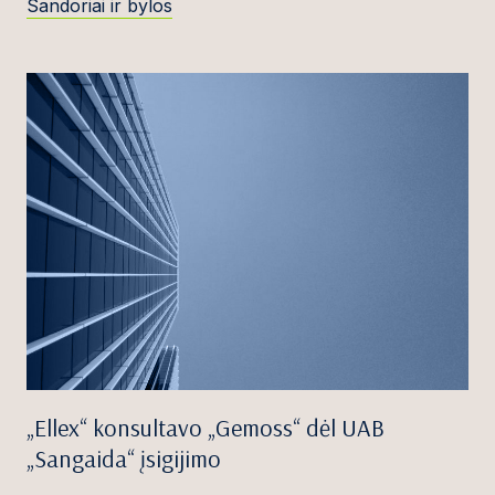
Sandoriai ir bylos
„Ellex“ konsultavo „Gemoss“ dėl UAB
„Sangaida“ įsigijimo