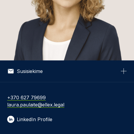
Susisiekime
Vardas *
+370 627 79699
laura.paulaite@ellex.legal
El. pašto adresas *
LinkedIn Profile