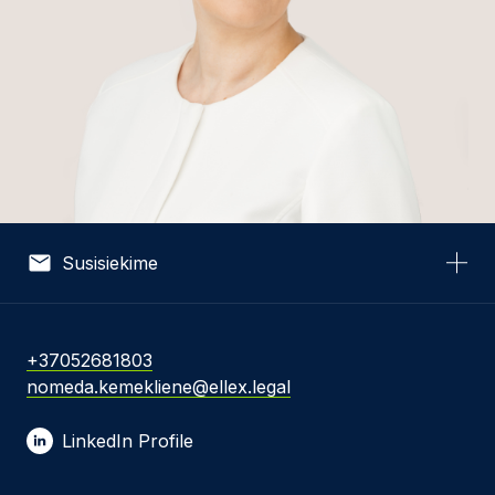
Susisiekime
Vardas *
+37052681803
nomeda.kemekliene@ellex.legal
El. pašto adresas *
LinkedIn Profile