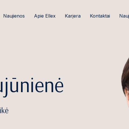
Naujienos
Apie Ellex
Karjera
Kontaktai
Nauj
ujūnienė
ikė