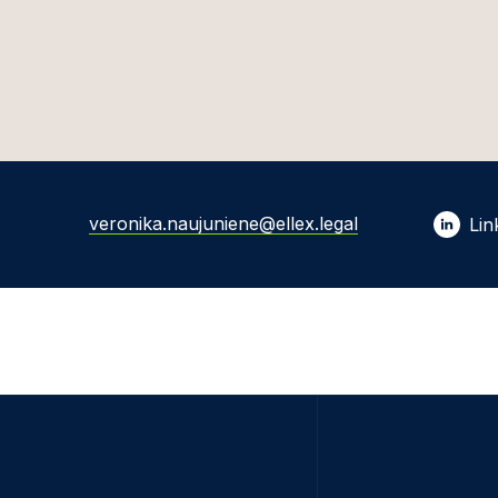
veronika.naujuniene@ellex.legal
Lin