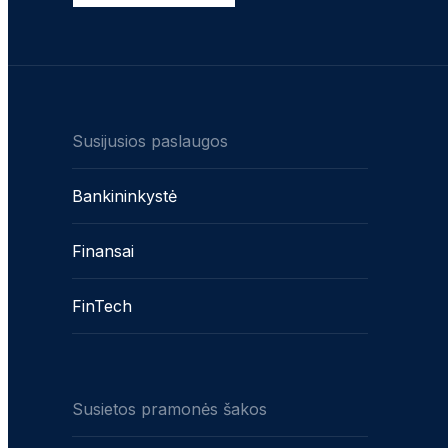
Susijusios paslaugos
Bankininkystė
Finansai
FinTech
Susietos pramonės šakos