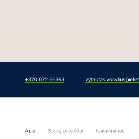
+370 672 66393
vytautas.vosylius@ellex
Apie
Susiję projektai
Išsilavinimas