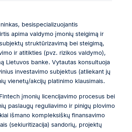
ininkas, besispecializuojantis
tirtis apima valdymo įmonių steigimą ir
 subjektų struktūrizavimą bei steigimą,
vimo ir atitikties (pvz. rizikos valdymo),
mą Lietuvos banke. Vytautas konsultuoja
inius investavimo subjektus (atliekant jų
inių vienetų/akcijų platinimo klausimais.
Fintech įmonių licencijavimo procesus bei
sinių paslaugų reguliavimo ir pinigų plovimo
uikiai išmano kompleksiškų finansavimo
is (sekiuritizacija) sandorių, projektų