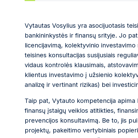
Vytautas Vosylius yra asocijuotasis teis
bankininkystės ir finansų srityje. Jo pa
licencijavimą, kolektyvinio investavimo
teisines konsultacijas susijusiais regulia
vidaus kontrolės klausimais, atstovavi
klientus investavimo į užsienio kolektyv
analizę ir vertinant rizikas) bei investic
Taip pat, Vytauto kompetencija apima 
finansų įstaigų veiklos atitikties, finan
prevencijos konsultavimą. Be to, jis p
projektų, pakeitimo vertybiniais popieria