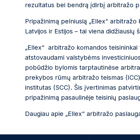
rezultatus bei bendrą įdirbį arbitražo p
Pripažinimą pelniusią „Ellex“ arbitražo
Latvijos ir Estijos – tai viena didžiausių
„Ellex“ arbitražo komandos teisininkai 
atstovaudami valstybėms investiciniuo
pobūdžio bylomis tarptautinėse arbitraž
prekybos rūmų arbitražo teismas (ICC
institutas (SCC). Šis įvertinimas patvirti
pripažinimą pasaulinėje teisinių paslaug
Daugiau apie „Ellex“ arbitražo paslau