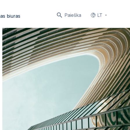
Paieška
LT
as biuras
Languages