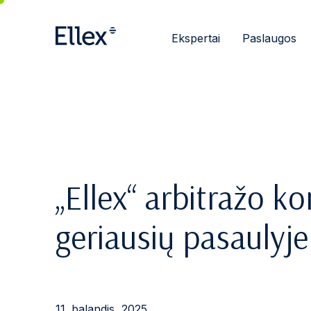
Ekspertai
Paslaugos
„Ellex“ arbitražo k
geriausių pasaulyje
11. balandis, 2025