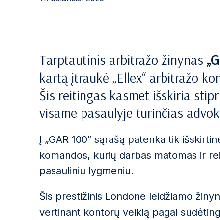
Tarptautinis arbitražo žinynas
„G
kartą įtraukė „Ellex“ arbitražo ko
Šis reitingas kasmet išskiria sti
visame pasaulyje turinčias advok
Į „GAR 100“ sąrašą patenka tik išskirtinę
komandos, kurių darbas matomas ir reik
pasauliniu lygmeniu.
Šis prestižinis Londone leidžiamo žiny
vertinant kontorų veiklą pagal sudėting