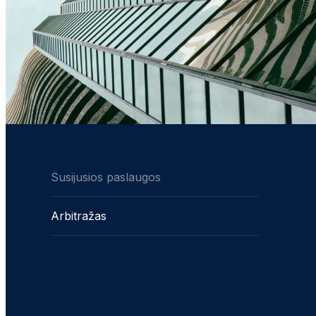
Susijusios paslaugos
Arbitražas