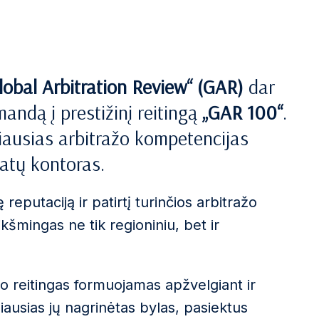
lobal Arbitration Review“ (GAR)
dar
mandą į prestižinį reitingą
„GAR 100“
.
priausias arbitražo kompetencijas
atų kontoras.
 reputaciją ir patirtį turinčios arbitražo
šmingas ne tik regioniniu, bet ir
no reitingas formuojamas apžvelgiant ir
iausias jų nagrinėtas bylas, pasiektus