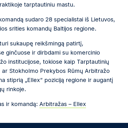
raktikoje tarptautiniu mastu.
 komandą sudaro 28 specialistai iš Lietuvos,
 šios srities komandų Baltijos regione.
turi sukaupę reikšmingą patirtį,
se ginčuose ir dirbdami su komercinio
o institucijose, tokiose kaip Tarptautinių
) ar Stokholmo Prekybos Rūmų Arbitražo
na stiprią „Ellex“ poziciją regione ir augantį
ų rinkoje.
gas ir komandą:
Arbitražas – Ellex