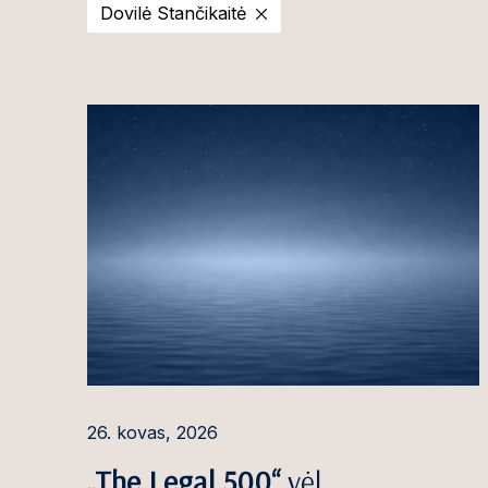
Dovilė Stančikaitė
2025
Viktorija Ado
2024
Ilona Andriuši
2023
Ignas Antanait
2022
Rūta Armonė
2021
Aleksandr Aso
2020
Giedrė Aukštu
Martyna Bacev
Gintaras Balči
Egidijus Baran
Gintarė Baran
26. kovas, 2026
Agnė Barausk
„The Legal 500“
vėl