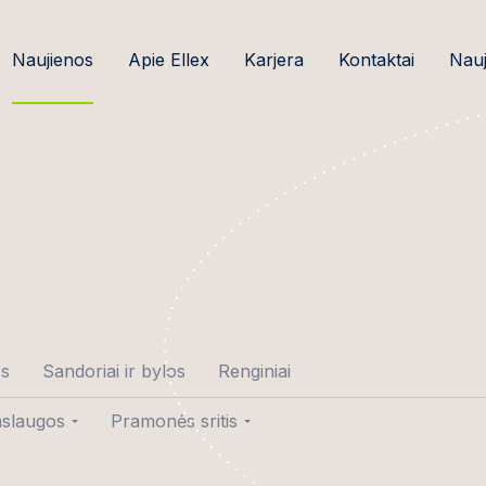
Naujienos
Apie Ellex
Karjera
Kontaktai
Nauj
os
Sandoriai ir bylos
Renginiai
slaugos
Pramonės sritis
tė-Gedminė
ndoriai
Žemės ūkio verslas ir
maisto pramonė