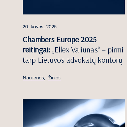
Robertas Čiočy
Simona Danyl
20. kovas, 2025
Miglė Davlidov
Chambers Europe 2025
Emilija Denise
reitingai:
„Ellex Valiunas“ – pirmi
Roma Dermeik
tarp Lietuvos advokatų kontorų
Marija Dočkut
Naujienos
,
Žinios
Ieva Dosinaitė
Dominykas Du
Edvinas Džulis
Dovilė Galinie
Greta Galminai