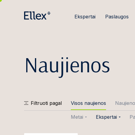
Ekspertai
Paslaugos
Naujienos
Filtruoti pagal
Visos naujienos
Naujien
Metai
Ekspertai
Pa
2026
Aušra Abraity
Sa