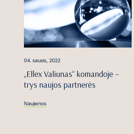
Alina Gauduty
Loreta Gedmin
Gabrielė Girda
Dovilė Greblik
Paulina Griče
04. sausis, 2022
Paulius Gruod
„Ellex Valiunas“ komandoje –
Arvydas Gruš
trys naujos partnerės
Ieva Gruzdytė
Naujienos
Dominyka Gry
Domantas Gud
Jaunius Gumbi