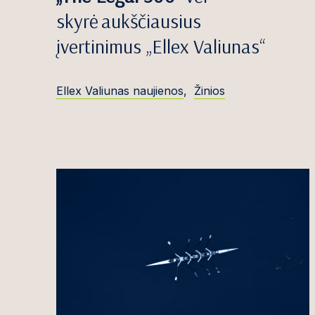
Areta Bartošev
skyrė aukščiausius
Jovita Bazevič
įvertinimus „Ellex Valiunas“
Edvinas Beika
Sigitas Bočkus
Ellex Valiunas naujienos
,
Žinios
Simona Budrei
Greta Bujutė
Titas Burneck
Gi
Antanas Butri
Violeta Butvili
Martynas But
Justinas Celen
Ąžuolas Čekan