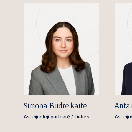
Simona Budreikaitė
Anta
Asocijuotoji partnerė / Lietuva
Asocijuo