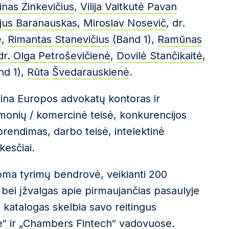
vinas Zinkevičius
,
Vilija Vaitkutė Pavan
ijus Baranauskas
,
Miroslav Nosevič
, dr.
ė
,
Rimantas Stanevičius
(Band 1),
Ramūnas
dr. Olga Petroševičienė
,
Dovilė Stančikaitė
,
nd 1),
Rūta Švedarauskienė
.
na Europos advokatų kontoras ir
 įmonių / komercinė teisė, konkurencijos
sprendimas, darbo teisė, intelektinė
kesčiai.
ma tyrimų bendrovė, veikianti 200
gus bei įžvalgas apie pirmaujančias pasaulyje
s katalogas skelbia savo reitingus
“ ir „Chambers Fintech“ vadovuose.