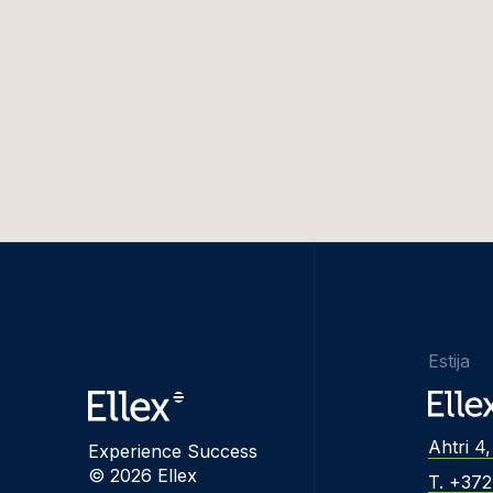
Estija
Ahtri 4,
Experience Success
© 2026 Ellex
T. +37