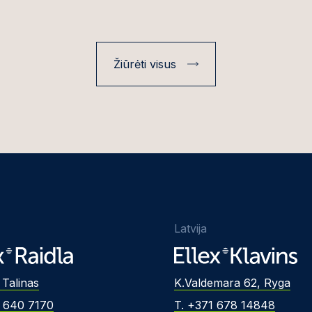
Žiūrėti visus
Latvija
 Talinas
K.Valdemara 62, Ryga
2 640 7170
T. +371 678 14848