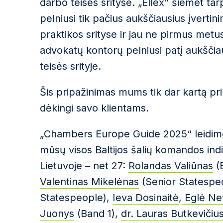
darbo teisės srityse. „Ellex“ šiemet t
pelniusi tik pačius aukščiausius įvertin
praktikos srityse ir jau ne pirmus metus 
advokatų kontorų pelniusi patį aukščia
teisės srityje.
Šis pripažinimas mums tik dar kartą pr
dėkingi savo klientams.
„Chambers Europe Guide 2025“ leidime pas
mūsų visos Baltijos šalių komandos indiv
Lietuvoje – net 27:
Rolandas Valiūnas
(E
Valentinas Mikelėnas
(Senior Statespe
Statespeople),
Ieva Dosinaitė
,
Eglė Ne
Juonys
(Band 1),
dr. Lauras Butkevičiu