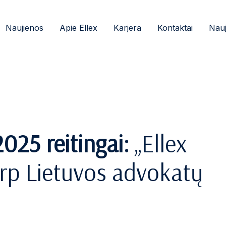
Naujienos
Apie Ellex
Karjera
Kontaktai
Nauj
25 reitingai:
„Ellex
arp Lietuvos advokatų