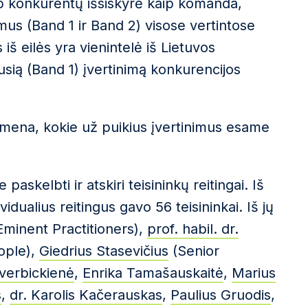
arp konkurentų išsiskyrė kaip komanda,
imus (Band 1 ir Band 2) visose vertintose
iš eilės yra vienintelė iš Lietuvos
usią (Band 1) įvertinimą konkurencijos
imena, kokie už puikius įvertinimus esame
kelbti ir atskiri teisininkų reitingai. Iš
idualius reitingus gavo 56 teisininkai. Iš jų
minent Practitioners),
prof. habil. dr.
ople),
Giedrius Stasevičius
(Senior
verbickienė
,
Enrika Tamašauskaitė
,
Marius
s
,
dr. Karolis Kačerauskas
,
Paulius Gruodis
,