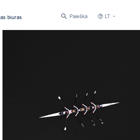
Paieška
LT
as biuras
Languages