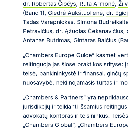
dr. Robertas Čiočys
,
Rūta Armonė
,
Žil
(Band 1),
Giedrė Aukštuolienė
,
dr. Egid
Tadas Varapnickas
,
Simona Budreikait
Petravičius
,
dr. Ąžuolas Čekanavičius
,
Antanas Butrimas
,
Gintaras Balčius
(Ba
„Chambers Europe Guide“ kasmet verti
reitinguoja jas šiose praktikos srityse:
teisė, bankininkystė ir finansai, ginčų 
nuosavybė, nekilnojamasis turtas ir mo
„Chambers & Partners“ yra nepriklauso
jurisdikcijų ir teikianti išsamius reitin
advokatų kontoras ir teisininkus. Teisė
„Chambers Global“, „Chambers Europe