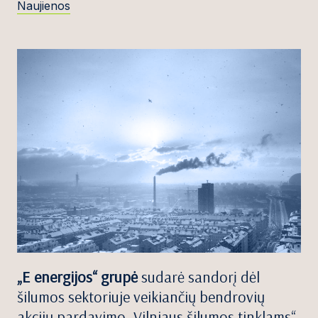
Naujienos
„E energijos“ grupė
sudarė sandorį dėl
šilumos sektoriuje veikiančių bendrovių
akcijų pardavimo „Vilniaus šilumos tinklams“