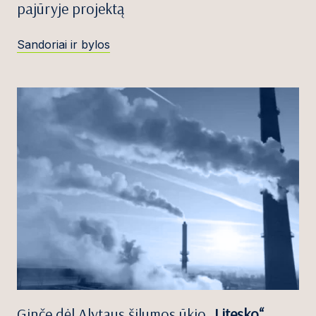
pajūryje projektą
Sandoriai ir bylos
Ginče dėl Alytaus šilumos ūkio
„Litesko“