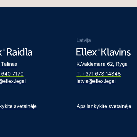
Latvija
 Talinas
K.Valdemara 62, Ryga
2 640 7170
T. +371 678 14848
@ellex.legal
latvia@ellex.legal
kykite svetainėje
Apsilankykite svetainėje