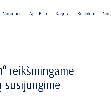
Naujienos
Apie Ellex
Karjera
Kontaktai
Nauj
n“
reikšmingame
ų susijungime