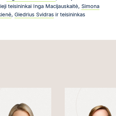
tieji teisininkai Inga Macijauskaitė,
Simona
kienė
,
Giedrius Svidras
ir teisininkas