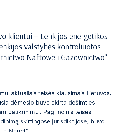
o klientui – Lenkijos energetikos
enkijos valstybės kontroliuotos
ornictwo Naftowe i Gazownictwo“
mui aktualiais teisės klausimais Lietuvos,
iausia dėmesio buvo skirta dešimties
am patikrinimui. Pagrindinis teisės
inimą skirtingose jurisdikcijose, buvo
tte Nouel“.