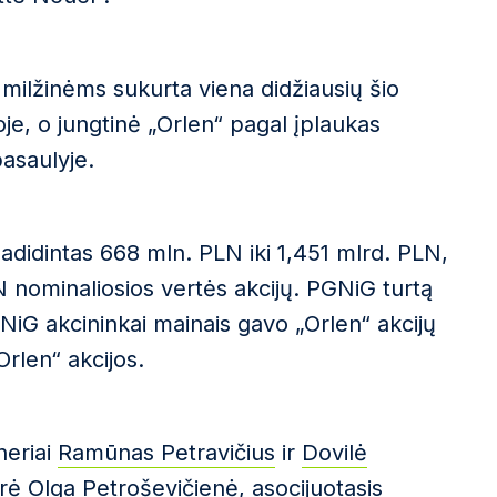
milžinėms sukurta viena didžiausių šio
je, o jungtinė „Orlen“ pagal įplaukas
asaulyje.
padidintas 668 mln. PLN iki 1,451 mlrd. PLN,
N nominaliosios vertės akcijų. PGNiG turtą
NiG akcininkai mainais gavo „Orlen“ akcijų
Orlen“ akcijos.
neriai
Ramūnas Petravičius
ir
Dovilė
erė
Olga Petroševičienė
, asocijuotasis