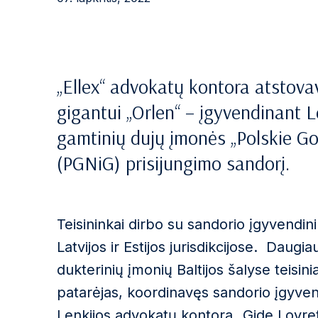
„Ellex“ advokatų kontora atstovav
gigantui „Orlen“ – įgyvendinant L
gamtinių dujų įmonės „Polskie G
(PGNiG) prisijungimo sandorį.
Teisininkai dirbo su sandorio įgyvendini
Latvijos ir Estijos jurisdikcijose. Daug
dukterinių įmonių Baltijos šalyse teisini
patarėjas, koordinavęs sandorio įgyvend
Lenkijos advokatų kontora „Gide Loyre