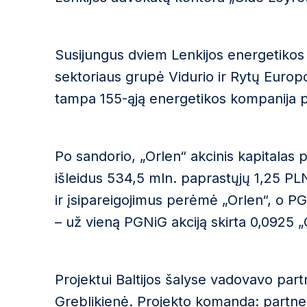
Susijungus dviem Lenkijos energetikos 
sektoriaus grupė Vidurio ir Rytų Europo
tampa 155-ąją energetikos kompanija p
Po sandorio, „Orlen“ akcinis kapitalas 
išleidus 534,5 mln. paprastųjų 1,25 PL
ir įsipareigojimus perėmė „Orlen“, o PG
– už vieną PGNiG akciją skirta 0,0925 „
Projektui Baltijos šalyse vadovavo part
Greblikienė
. Projekto komanda: partn