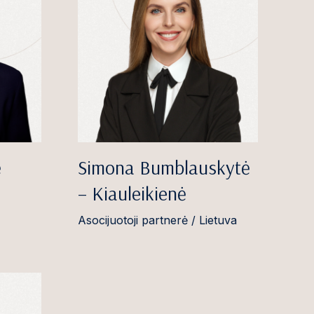
ė
Simona Bumblauskytė
– Kiauleikienė
Asocijuotoji partnerė / Lietuva