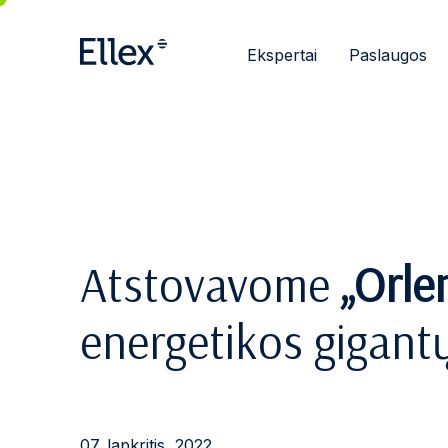
Ekspertai
Paslaugos
Atstovavome
„Orle
energetikos gigant
07. lapkritis, 2022