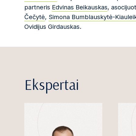
partneris
Edvinas Beikauskas
, asocijuo
Čečytė
,
Simona Bumblauskytė-Kiaulei
Ovidijus Girdauskas.
Ekspertai