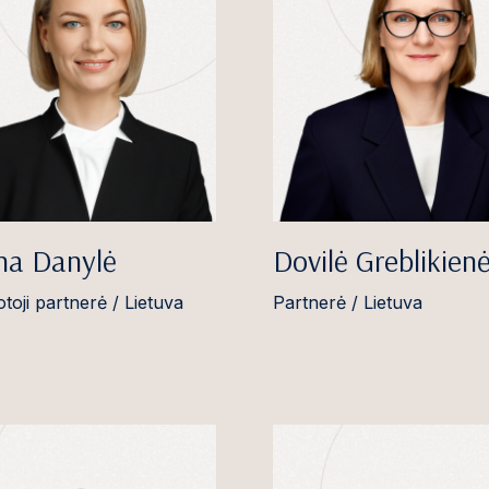
na Danylė
Dovilė Greblikien
toji partnerė / Lietuva
Partnerė / Lietuva