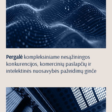
Pergalė
kompleksiniame nesąžiningos
konkurencijos, komercinių paslapčių ir
intelektinės nuosavybės pažeidimų ginče