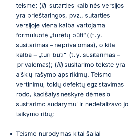
teisme; (
ii
) sutarties kalbinės versijos
yra prieštaringos, pvz., sutarties
versijoje viena kalba vartojama
formuluotė „turėtų būti“ ( (t. y.
susitarimas – neprivalomas), o kita
kalba – „turi būti“ (t. y. susitarimas –
privalomas); (
iii
) susitarimo tekste yra
aiškių rašymo apsirikimų. Teismo
vertinimu, tokių defektų egzistavimas
rodo, kad šalys neskyrė dėmesio
susitarimo sudarymui ir nedetalizavo jo
taikymo ribų;
Teismo nurodymas kitai šaliai