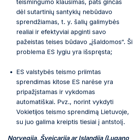
teismingumo klausimas, pats ginčas
dėl sutartinių santykių nebūdavo
sprendžiamas, t. y. šalių galimybės
realiai ir efektyviai apginti savo
pažeistas teises būdavo „įšaldomos“. Ši
problema ES lygiu yra išspręsta;
ES valstybės teismo priimtas
sprendimas kitose ES narėse yra
pripažįstamas ir vykdomas
automatiškai. Pvz., norint vykdyti
Vokietijos teismo sprendimą Lietuvoje,
su juo galima kreiptis tiesiai į antstolį.
Norvegija, Šveicarija ar Islandija (Lugano