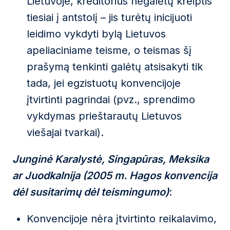
Lietuvoje, kreditorius negalėtų kreiptis
tiesiai į antstolį – jis turėtų inicijuoti
leidimo vykdyti bylą Lietuvos
apeliaciniame teisme, o teismas šį
prašymą tenkinti galėtų atsisakyti tik
tada, jei egzistuotų konvencijoje
įtvirtinti pagrindai (pvz., sprendimo
vykdymas prieštarautų Lietuvos
viešajai tvarkai).
Junginė Karalystė, Singapūras, Meksika
ar Juodkalnija (2005 m. Hagos konvencija
dėl susitarimų dėl teismingumo)
:
Konvencijoje nėra įtvirtinto reikalavimo,