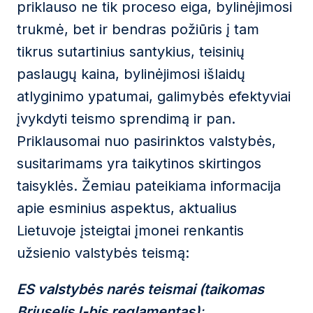
priklauso ne tik proceso eiga, bylinėjimosi
trukmė, bet ir bendras požiūris į tam
tikrus sutartinius santykius, teisinių
paslaugų kaina, bylinėjimosi išlaidų
atlyginimo ypatumai, galimybės efektyviai
įvykdyti teismo sprendimą ir pan.
Priklausomai nuo pasirinktos valstybės,
susitarimams yra taikytinos skirtingos
taisyklės. Žemiau pateikiama informacija
apie esminius aspektus, aktualius
Lietuvoje įsteigtai įmonei renkantis
užsienio valstybės teismą:
ES valstybės narės teismai (taikomas
Briuselis I-bis reglamentas)
: