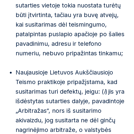
sutarties vietoje tokia nuostata turėtų
būti įtvirtinta, tačiau yra buvę atvejų,
kai susitarimas dėl teismingumo,
patalpintas puslapio apačioje po šalies
pavadinimu, adresu ir telefono
numeriu, nebuvo pripažintas tinkamu;
Naujausioje Lietuvos Aukščiausiojo
Teismo praktikoje pripažįstama, kad
susitarimas turi defektų, jeigu: (
i
) jis yra
išdėstytas sutarties dalyje, pavadintoje
„Arbitražas“, nors iš susitarimo
akivaizdu, jog susitarta ne dėl ginčų
nagrinėjimo arbitraže, o valstybės