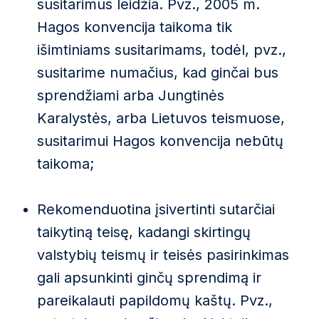
susitarimus leidžia. Pvz., 2005 m.
Hagos konvencija taikoma tik
išimtiniams susitarimams, todėl, pvz.,
susitarime numačius, kad ginčai bus
sprendžiami arba Jungtinės
Karalystės, arba Lietuvos teismuose,
susitarimui Hagos konvencija nebūtų
taikoma;
Rekomenduotina įsivertinti sutarčiai
taikytiną teisę, kadangi skirtingų
valstybių teismų ir teisės pasirinkimas
gali apsunkinti ginčų sprendimą ir
pareikalauti papildomų kaštų. Pvz.,