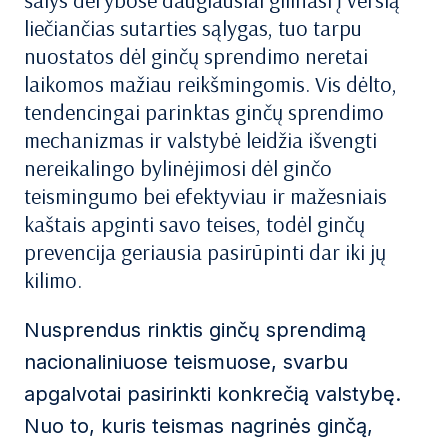
šalys derybose daugiausiai gilinasi į verslą
liečiančias sutarties sąlygas, tuo tarpu
nuostatos dėl ginčų sprendimo neretai
laikomos mažiau reikšmingomis. Vis dėlto,
tendencingai parinktas ginčų sprendimo
mechanizmas ir valstybė leidžia išvengti
nereikalingo bylinėjimosi dėl ginčo
teismingumo bei efektyviau ir mažesniais
kaštais apginti savo teises, todėl ginčų
prevencija geriausia pasirūpinti dar iki jų
kilimo.
Nusprendus rinktis ginčų sprendimą
nacionaliniuose teismuose, svarbu
apgalvotai pasirinkti konkrečią valstybę.
Nuo to, kuris teismas nagrinės ginčą,