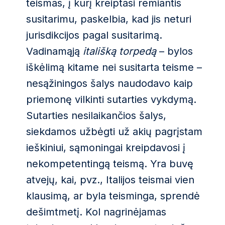
teismas, į kurį kreiptasi remiantis
susitarimu, paskelbia, kad jis neturi
jurisdikcijos pagal susitarimą.
Vadinamąją
itališką torpedą
– bylos
iškėlimą kitame nei susitarta teisme –
nesąžiningos šalys naudodavo kaip
priemonę vilkinti sutarties vykdymą.
Sutarties nesilaikančios šalys,
siekdamos užbėgti už akių pagrįstam
ieškiniui, sąmoningai kreipdavosi į
nekompetentingą teismą. Yra buvę
atvejų, kai, pvz., Italijos teismai vien
klausimą, ar byla teisminga, sprendė
dešimtmetį. Kol nagrinėjamas