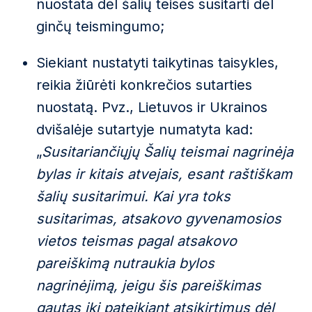
nuostata dėl šalių teisės susitarti dėl
ginčų teismingumo;
Siekiant nustatyti taikytinas taisykles,
reikia žiūrėti konkrečios sutarties
nuostatą. Pvz., Lietuvos ir Ukrainos
dvišalėje sutartyje numatyta kad:
„
Susitariančiųjų Šalių teismai nagrinėja
bylas ir kitais atvejais, esant raštiškam
šalių susitarimui. Kai yra toks
susitarimas, atsakovo gyvenamosios
vietos teismas pagal atsakovo
pareiškimą nutraukia bylos
nagrinėjimą, jeigu šis pareiškimas
gautas iki pateikiant atsikirtimus dėl