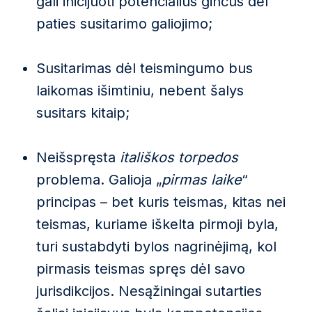
gali inicijuoti potencialius ginčus dėl
paties susitarimo galiojimo;
Susitarimas dėl teismingumo bus
laikomas išimtiniu, nebent šalys
susitars kitaip;
Neišspręsta
itališkos torpedos
problema. Galioja „
pirmas laike
“
principas – bet kuris teismas, kitas nei
teismas, kuriame iškelta pirmoji byla,
turi sustabdyti bylos nagrinėjimą, kol
pirmasis teismas spręs dėl savo
jurisdikcijos. Nesąžiningai sutarties