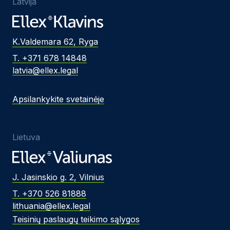
Latvija
K.Valdemara 62, Ryga
T. +371 678 14848
latvia@ellex.legal
Apsilankykite svetainėje
Lietuva
J. Jasinskio g. 2, Vilnius
T. +370 526 81888
lithuania@ellex.legal
Teisinių paslaugų teikimo sąlygos