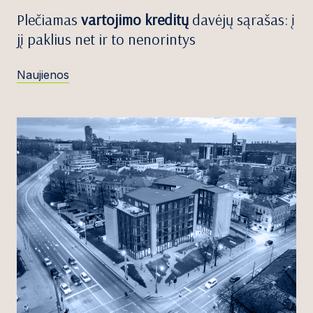
Plečiamas
vartojimo kreditų
davėjų sąrašas: į
jį paklius net ir to nenorintys
Naujienos