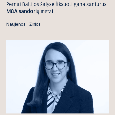
Pernai Baltijos šalyse fiksuoti gana santūrūs
M&A sandorių
metai
Naujienos
,
Žinios