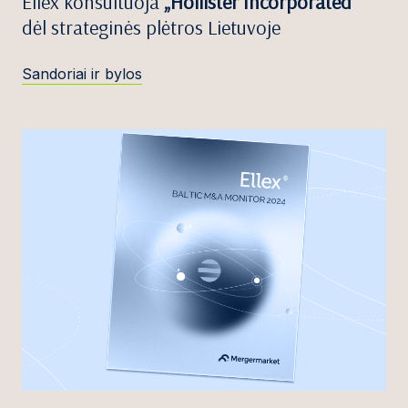
Ellex konsultuoja
„Hollister Incorporated”
dėl strateginės plėtros Lietuvoje
Sandoriai ir bylos