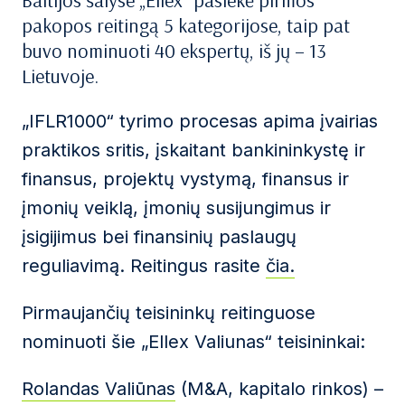
Baltijos šalyse „Ellex“ pasiekė pirmos
pakopos reitingą 5 kategorijose, taip pat
buvo nominuoti 40 ekspertų, iš jų – 13
Lietuvoje.
„IFLR1000“ tyrimo procesas apima įvairias
praktikos sritis, įskaitant bankininkystę ir
finansus, projektų vystymą, finansus ir
įmonių veiklą, įmonių susijungimus ir
įsigijimus bei finansinių paslaugų
reguliavimą. Reitingus rasite
čia
.
Pirmaujančių teisininkų reitinguose
nominuoti šie „Ellex Valiunas“ teisininkai:
Rolandas Valiūnas
(M&A, kapitalo rinkos) –