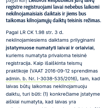
pagal kurį
Lietuvos Respublikos jūrų laivų
registre registruojami lavai nebebus laikomi
nekilnojamaisiais daiktais ir jiems bus
taikomas kilnojamųjų daiktų teisinis režimas.
Pagal LR CK 1.98 str. 3 d.
nekilnojamiesiems daiktams prilyginami
įstatymuose numatyti laivai ir orlaiviai
,
kuriems numatyta privaloma teisinė
registracija. Kaip išaiškinta teismų
praktikoje (VAAT 2016-09-12 sprendimas
admin. b. Nr. I-3038-535/2016
), tam, kad
laivas būtų laikomas nekilnojamuoju
daiktu, turi būti: (1) konkrečiame įstatyme
aiškiai numatyta, kad laivas yra