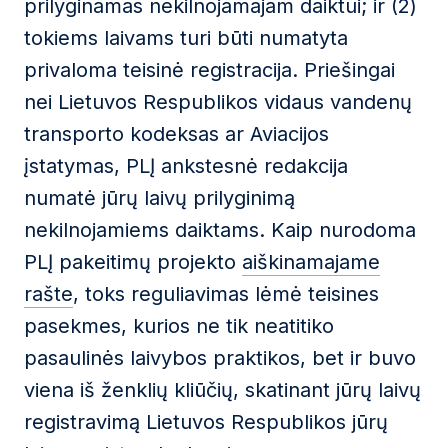
prilyginamas nekilnojamajam daiktui; ir (2)
tokiems laivams turi būti numatyta
privaloma teisinė registracija. Priešingai
nei Lietuvos Respublikos vidaus vandenų
transporto kodeksas ar Aviacijos
įstatymas, PLĮ ankstesnė redakcija
numatė jūrų laivų prilyginimą
nekilnojamiems daiktams. Kaip nurodoma
PLĮ pakeitimų projekto
aiškinamajame
rašte
, toks reguliavimas lėmė teisines
pasekmes, kurios ne tik neatitiko
pasaulinės laivybos praktikos, bet ir buvo
viena iš ženklių kliūčių, skatinant jūrų laivų
registravimą Lietuvos Respublikos jūrų