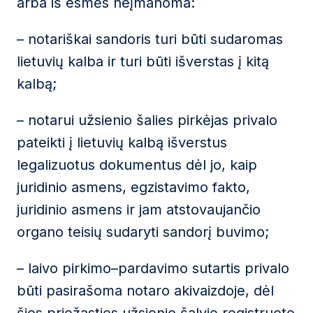
arba iš esmės neįmanoma:
– notariškai sandoris turi būti sudaromas
lietuvių kalba ir turi būti išverstas į kitą
kalbą;
– notarui užsienio šalies pirkėjas privalo
pateikti į lietuvių kalbą išverstus
legalizuotus dokumentus dėl jo, kaip
juridinio asmens, egzistavimo fakto,
juridinio asmens ir jam atstovaujančio
organo teisių sudaryti sandorį buvimo;
– laivo pirkimo–pardavimo sutartis privalo
būti pasirašoma notaro akivaizdoje, dėl