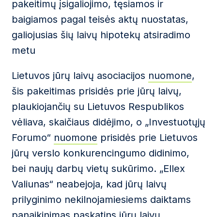
pakeitimų įsigaliojimo, tęsiamos ir
baigiamos pagal teisės aktų nuostatas,
galiojusias šių laivų hipotekų atsiradimo
metu
Lietuvos jūrų laivų asociacijos
nuomone
,
šis pakeitimas prisidės prie jūrų laivų,
plaukiojančių su Lietuvos Respublikos
vėliava, skaičiaus didėjimo, o „Investuotųjų
Forumo“
nuomone
prisidės prie Lietuvos
jūrų verslo konkurencingumo didinimo,
bei naujų darbų vietų sukūrimo. „Ellex
Valiunas“ neabejoja, kad jūrų laivų
prilyginimo nekilnojamiesiems daiktams
panaikinimas paskatins jūrų laivų