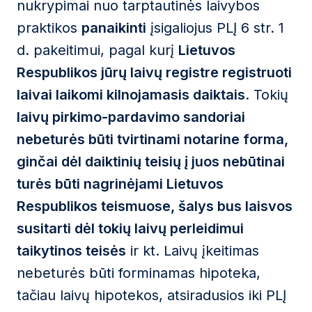
nukrypimai nuo tarptautinės laivybos
praktikos
panaikinti
įsigaliojus PLĮ 6 str. 1
d. pakeitimui, pagal kurį
Lietuvos
Respublikos jūrų laivų registre registruoti
laivai laikomi kilnojamasis daiktais
. Tokių
laivų pirkimo-pardavimo sandoriai
nebeturės būti tvirtinami notarine forma,
ginčai dėl daiktinių teisių į juos nebūtinai
turės būti nagrinėjami Lietuvos
Respublikos teismuose, šalys bus laisvos
susitarti dėl tokių laivų perleidimui
taikytinos teisės
ir kt. Laivų įkeitimas
nebeturės būti forminamas hipoteka,
tačiau laivų hipotekos, atsiradusios iki PLĮ