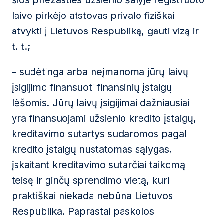
šios priežasties užsienio šalyje registruoto
laivo pirkėjo atstovas privalo fiziškai
atvykti į Lietuvos Respubliką, gauti vizą ir
t. t.;
– sudėtinga arba neįmanoma jūrų laivų
įsigijimo finansuoti finansinių įstaigų
lėšomis. Jūrų laivų įsigijimai dažniausiai
yra finansuojami užsienio kredito įstaigų,
kreditavimo sutartys sudaromos pagal
kredito įstaigų nustatomas sąlygas,
įskaitant kreditavimo sutarčiai taikomą
teisę ir ginčų sprendimo vietą, kuri
praktiškai niekada nebūna Lietuvos
Respublika. Paprastai paskolos