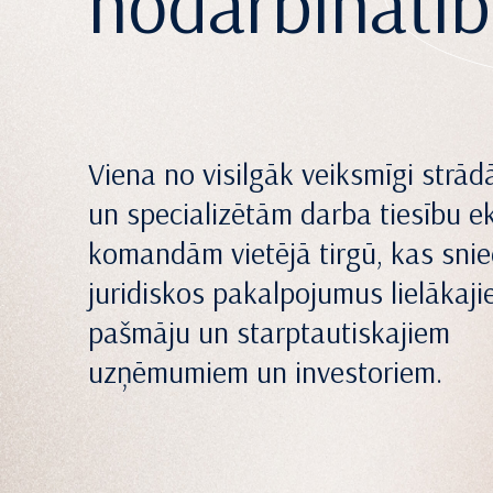
nodarbinātī
Viena no visilgāk veiksmīgi strā
un specializētām darba tiesību e
komandām vietējā tirgū, kas sni
juridiskos pakalpojumus lielākaj
pašmāju un starptautiskajiem
uzņēmumiem un investoriem.