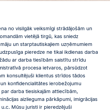
ena no visilgāk veiksmīgi strādājošām un
omandām vietējā tirgū, kas sniedz
ašmāju un starptautiskajiem uzņēmumiem
udzpusīga pieredze ne tikai ikdienas darba
ažādu ar darba tiesībām saistītu strīdu
nistratīvā procesa ietvaros, pārsūdzot
 konsultējuši klientus strīdos tādos
un konfidencialitātes ierobežojumu
 par darba tiesiskajām attiecībām,
riminācijas aizlieguma pārkāpumi, imigrācijas
u.c. Mūsu juristi ir pieredzējuši