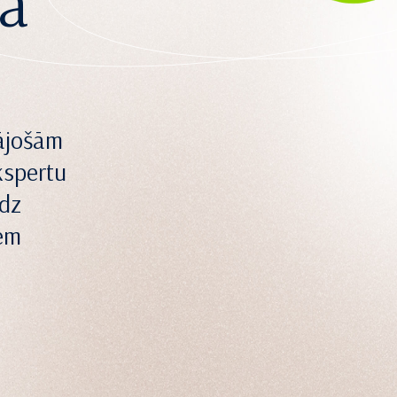
ba
dājošām
kspertu
edz
iem