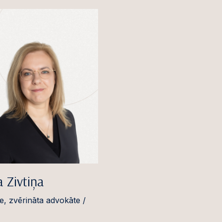
 Zivtiņa
e, zvērināta advokāte /