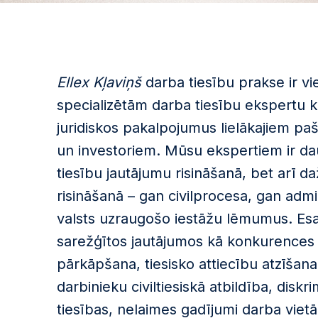
Ellex Kļaviņš
darba tiesību prakse ir vi
specializētām darba tiesību ekspertu k
juridiskos pakalpojumus lielākajiem p
un investoriem. Mūsu ekspertiem ir da
tiesību jautājumu risināšanā, bet arī d
risināšanā – gan civilprocesa, gan admi
valsts uzraugošo iestāžu lēmumus. Esam
sarežģītos jautājumos kā konkurences 
pārkāpšana, tiesisko attiecību atzīšana
darbinieku civiltiesiskā atbildība, disk
tiesības, nelaimes gadījumi darba vietā 