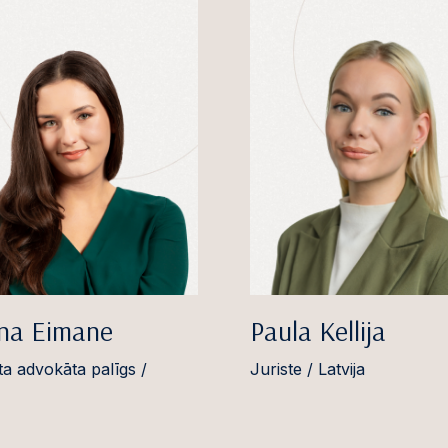
īna Eimane
Paula Kellija
ta advokāta palīgs /
Juriste / Latvija