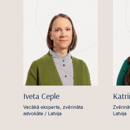
Iveta Ceple
Katr
Vecākā eksperte, zvērināta
Zvērinā
advokāte / Latvija
Latvija