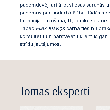
padomdevēji arī ārpustiesas sarunās u
padomus par nodarbinātību tādās specif
farmācija, ražošana, IT, banku sektors,
Tāpēc
Ellex Kļaviņš
darba tiesību praks
konsultētu un pārstāvētu klientus gan L
strīdu jautājumos.
Jomas eksperti