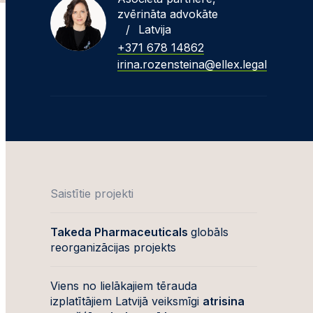
zvērināta advokāte
/
Latvija
+371 678 14862
irina.rozensteina@ellex.legal
Saistītie projekti
Takeda Pharmaceuticals
globāls
reorganizācijas projekts
Viens no lielākajiem tērauda
izplatītājiem Latvijā veiksmīgi
atrisina