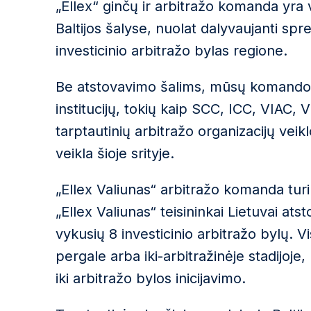
„Ellex“ ginčų ir arbitražo komanda yra v
Baltijos šalyse, nuolat dalyvaujanti spr
investicinio arbitražo bylas regione.
Be atstovavimo šalims, mūsų komandos n
institucijų, tokių kaip SCC, ICC, VIAC, V
tarptautinių arbitražo organizacijų veik
veikla šioje srityje.
„Ellex Valiunas“ arbitražo komanda turi i
„Ellex Valiunas“ teisininkai Lietuvai atst
vykusių 8 investicinio arbitražo bylų. 
pergale arba iki-arbitražinėje stadijoje
iki arbitražo bylos inicijavimo.