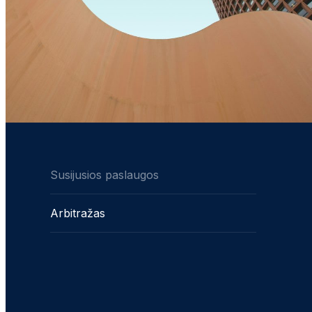
Susijusios paslaugos
Arbitražas