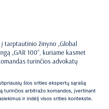
 į tarptautinio žinyno „Global
itingą „GAR 100”, kuriame kasmet
 komandas turinčios advokatų
ipriausių šios srities ekspertų sąrašą
iją turinčios arbitražo komandos, įvertinant
iekimus ir indėlį visos srities kontekste.