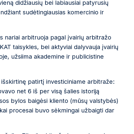
ieną didžiausių bei labiausiai patyrusių
endžiant sudėtingiausias komercinio ir
ariai arbitruoja pagal įvairių arbitražo
KAT taisykles, bei aktyviai dalyvauja įvairių
loje, užsiima akademine ir publicistine
šskirtinę patirtį investiciniame arbitraže:
ovavo net 6 iš per visą šalies istoriją
Visos bylos baigėsi kliento (mūsų valstybės)
, kai procesai buvo sėkmingai užbaigti dar