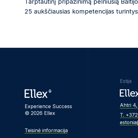
Tarptautinį pripažinimą pelniusią Balti
25 aukščiausias kompetencijas turintys i
Estija
Ahtri 4,
Experience Success
© 2026 Ellex
T. +37
estonia
Teisinė informacija