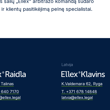
jos šalių „Ellex“ arbitražo komandą sudaro
r klientų pasitikėjimą pelnę specialistai.
Latvija
 Talinas
K.Valdemara 62, Ryga
2 640 7170
T. +371 678 14848
@ellex.legal
latvia@ellex.legal