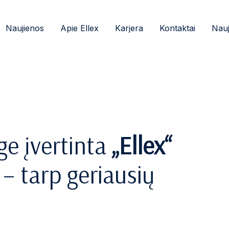
Naujienos
Apie Ellex
Karjera
Kontaktai
Nauj
ge įvertinta
„Ellex“
– tarp geriausių