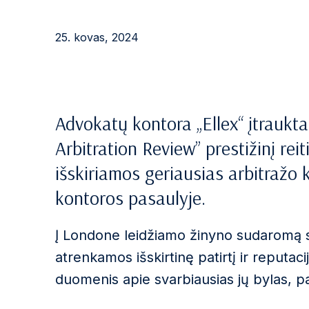
25. kovas, 2024
Advokatų kontora „Ellex“ įtraukta
Arbitration Review” prestižinį re
išskiriamos geriausias arbitražo
kontoros pasaulyje.
Į Londone leidžiamo žinyno sudaromą st
atrenkamos išskirtinę patirtį ir reputac
duomenis apie svarbiausias jų bylas, pas