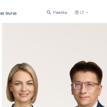
Paieška
LT
as biuras
Languages