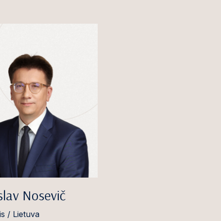
slav Nosevič
s / Lietuva