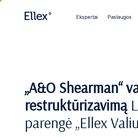
Ekspertai
Paslaugos
„A&O Shearman“ va
restruktūrizavimą
L
parengė „Ellex Vali