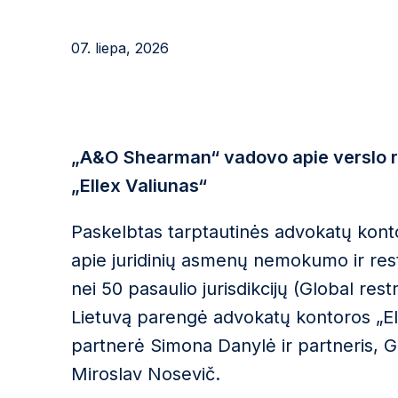
07. liepa, 2026
„A&O Shearman“ vadovo apie verslo r
„Ellex Valiunas“
Paskelbtas tarptautinės advokatų kont
apie juridinių asmenų nemokumo ir rest
nei 50 pasaulio jurisdikcijų (Global res
Lietuvą parengė advokatų kontoros „Elle
partnerė Simona Danylė ir partneris, 
Miroslav Nosevič.