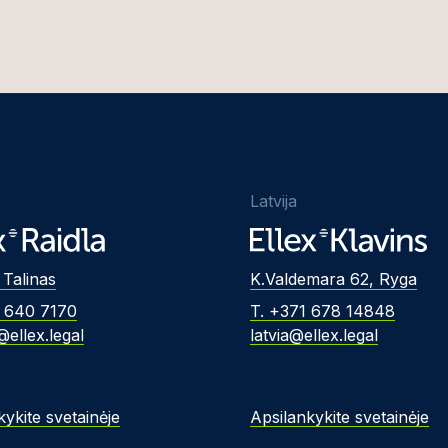
Latvija
 Talinas
K.Valdemara 62, Ryga
2 640 7170
T. +371 678 14848
@ellex.legal
latvia@ellex.legal
kykite svetainėje
Apsilankykite svetainėje