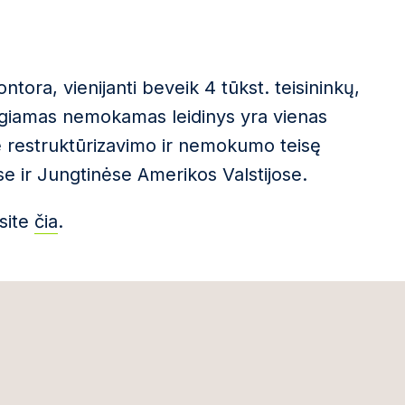
tora, vienijanti beveik 4 tūkst. teisininkų,
engiamas nemokamas leidinys yra vienas
pie restruktūrizavimo ir nemokumo teisę
se ir Jungtinėse Amerikos Valstijose.
asite
čia
.