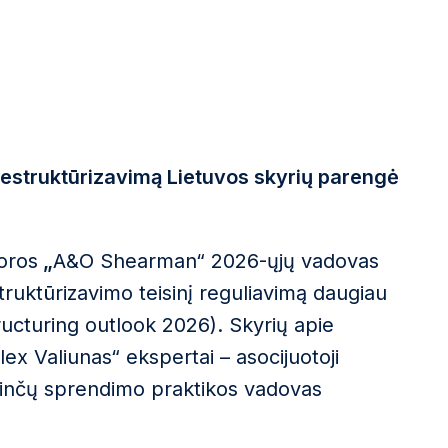
estruktūrizavimą Lietuvos skyrių parengė
oros
„
A&O Shearman“ 2026-ųjų vadovas
ruktūrizavimo teisinį reguliavimą daugiau
tructuring outlook 2026). Skyrių apie
x Valiunas“ ekspertai – asocijuotoji
Ginčų sprendimo praktikos vadovas