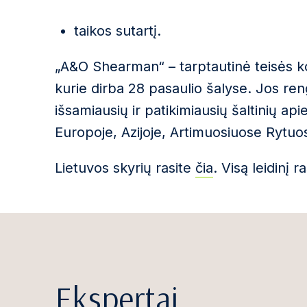
taikos sutartį.
„A&O Shearman“ – tarptautinė teisės kon
kurie dirba 28 pasaulio šalyse. Jos r
išsamiausių ir patikimiausių šaltinių a
Europoje, Azijoje, Artimuosiuose Rytuo
Lietuvos skyrių rasite
čia
. Visą leidinį r
Ekspertai