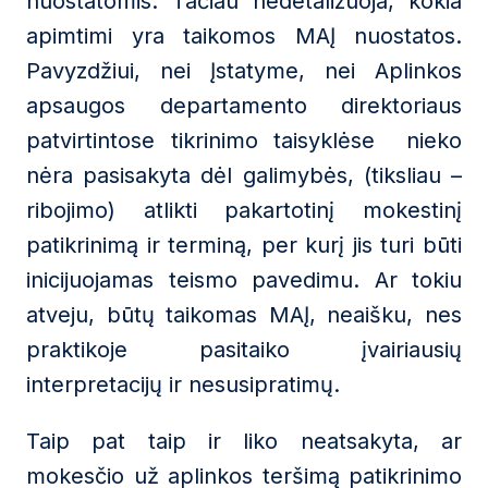
nuostatomis. Tačiau nedetalizuoja, kokia
apimtimi yra taikomos MAĮ nuostatos.
Pavyzdžiui, nei Įstatyme, nei Aplinkos
apsaugos departamento direktoriaus
patvirtintose tikrinimo taisyklėse nieko
nėra pasisakyta dėl galimybės, (tiksliau –
ribojimo) atlikti pakartotinį mokestinį
patikrinimą ir terminą, per kurį jis turi būti
inicijuojamas teismo pavedimu. Ar tokiu
atveju, būtų taikomas MAĮ, neaišku, nes
praktikoje pasitaiko įvairiausių
interpretacijų ir nesusipratimų.
Taip pat taip ir liko neatsakyta, ar
mokesčio už aplinkos teršimą patikrinimo