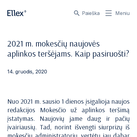
Paieška
Meniu
2021 m. mokesčių naujovės
aplinkos teršėjams. Kaip pasiruošti?
14. gruodis, 2020
Nuo 2021 m. sausio 1 dienos įsigalioja naujos
redakcijos Mokesčio už aplinkos teršimą
įstatymas. Naujovių jame daug ir pačių
įvairiausių. Tad, norint išvengti siurprizų iš
mokesčių administratorių, vertėtų jau dabar