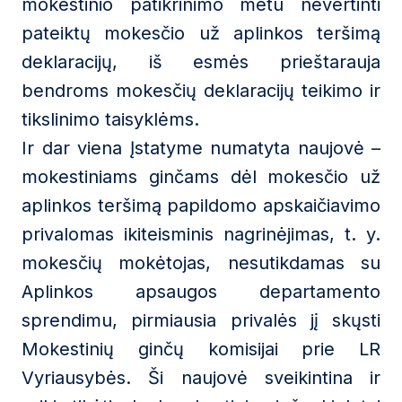
mokestinio patikrinimo metu nevertinti
pateiktų mokesčio už aplinkos teršimą
deklaracijų, iš esmės prieštarauja
bendroms mokesčių deklaracijų teikimo ir
tikslinimo taisyklėms.
Ir dar viena Įstatyme numatyta naujovė –
mokestiniams ginčams dėl mokesčio už
aplinkos teršimą papildomo apskaičiavimo
privalomas ikiteisminis nagrinėjimas, t. y.
mokesčių mokėtojas, nesutikdamas su
Aplinkos apsaugos departamento
sprendimu, pirmiausia privalės jį skųsti
Mokestinių ginčų komisijai prie LR
Vyriausybės. Ši naujovė sveikintina ir