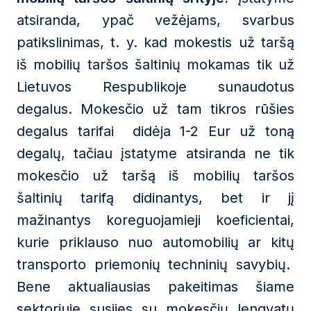
atsiranda, ypač vežėjams, svarbus
patikslinimas, t. y. kad mokestis už taršą
iš mobilių taršos šaltinių mokamas tik už
Lietuvos Respublikoje sunaudotus
degalus. Mokesčio už tam tikros rūšies
degalus tarifai didėja 1-2 Eur už toną
degalų, tačiau įstatyme atsiranda ne tik
mokesčio už taršą iš mobilių taršos
šaltinių tarifą didinantys, bet ir jį
mažinantys koreguojamieji koeficientai,
kurie priklauso nuo automobilių ar kitų
transporto priemonių techninių savybių.
Bene aktualiausias pakeitimas šiame
sektoriuje susijęs su mokesčių lengvatų