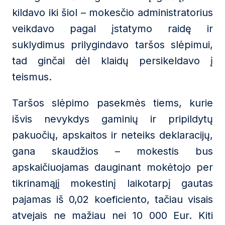
kildavo iki šiol – mokesčio administratorius
veikdavo pagal įstatymo raidę ir
suklydimus prilygindavo taršos slėpimui,
tad ginčai dėl klaidų persikeldavo į
teismus.
Taršos slėpimo pasekmės tiems, kurie
išvis nevykdys gaminių ir pripildytų
pakuočių, apskaitos ir neteiks deklaracijų,
gana skaudžios – mokestis bus
apskaičiuojamas dauginant mokėtojo per
tikrinamąjį mokestinį laikotarpį gautas
pajamas iš 0,02 koeficiento, tačiau visais
atvejais ne mažiau nei 10 000 Eur. Kiti