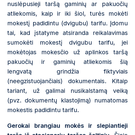
nuslėpusieji taršą gaminių ar pakuočių
atliekomis, kaip ir iki šiol, turės mokėti
mokestį padidintu (dvigubu) tarifu. Įdomu
tai, kad įstatyme atsiranda reikalavimas
sumokėti mokestį dvigubu tarifu, jei
mokėtojas mokesčio už aplinkos taršą
pakuočių ir gaminių atliekomis šią
lengvatą grindžia fiktyviais
(neegzistuojančiais) dokumentais. Kitaip
tariant, už galimai nusikalstamą veiką
(pvz. dokumentų klastojimą) numatomas
mokestis padidintu tarifu.
Gerokai brangiau mokės ir slepiantieji