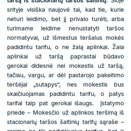
taršą iš stacionarių taršos šaltinių.
Šioje
srityje visiška naujovė tai, kad tie, kurie
neturi leidimo, bet jį privalo turėti, arba
turimame leidime nenustatyti taršos
normatyvai, už išmestus teršalus mokės
padidintu tarifu, o ne žalą aplinkai. Žala
aplinkai už taršą paprastai būdavo
gerokai didesnė nei mokestis už taršą,
tačiau, vargu, ar dėl pastarojo pakeitimo
teršėjai „sutapys“, nes mokestis bus
skaičiuojamas padidintu tarifu, o patys
tarifai taip pat gerokai išaugs. Įstatymo
priede – Mokesčio už aplinkos teršimą iš
stacionarių taršos šaltinių tarifų sąraše –