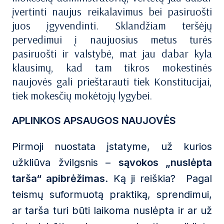
įvertinti naujus reikalavimus bei pasiruošti
juos įgyvendinti. Sklandžiam teršėjų
pervedimui į naujuosius metus turės
pasiruošti ir valstybė, mat jau dabar kyla
klausimų, kad tam tikros mokestinės
naujovės gali prieštarauti tiek Konstitucijai,
tiek mokesčių mokėtojų lygybei.
APLINKOS APSAUGOS NAUJOVĖS
Pirmoji nuostata įstatyme, už kurios
užkliūva žvilgsnis –
sąvokos „nuslėpta
tarša“ apibrėžimas
. Ką ji reiškia? Pagal
teismų suformuotą praktiką, sprendimui,
ar tarša turi būti laikoma nuslėpta ir ar už