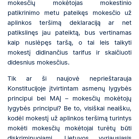
mokesčių mokėtojas mokestinio
patikrinimo metu pateikęs mokesčio už
aplinkos teršimą deklaraciją ar net
patikslinęs jau pateiktą, bus vertinamas
kaip nuslėpęs taršą, o tai leis taikyti
mokestį didinančius tarifus ir skaičiuoti
didesnius mokesčius.
Tik ar ši naujovė neprieštarauja
Konstitucijoje įtvirtintam asmenų lygybės
principui bei MAĮ – mokesčių mokėtojų
lygybės principui? Be to, visiškai neaišku,
kodėl mokestį už aplinkos teršimą turintys
mokėti mokesčių mokėtojai turėtų būti
diskriminuojami. Lietuvos vyriausiasis