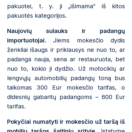
pakuotei, t. y. ji „išimama“ iš kitos
pakuotės kategorijos.
Naujovių sulauks ir padangų
importuotojai.
Jiems mokesčio dydis
ženkliai išaugs ir priklausys ne nuo to, ar
padanga nauja, sena ar restauruota, bet
nuo to, kokio ji dydžio. Už motociklų ar
lengvųjų automobilių padangų toną bus
taikomas 300 Eur mokesčio tarifas, o
didesnių gabaritų padangoms – 600 Eur
tarifas.
Pokyčiai numatyti ir mokesčio už taršą iš
mobilių taršos šaltinių srityje.
Įstatyme