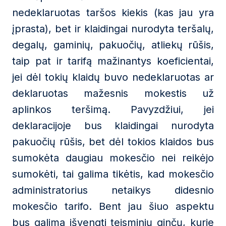
nedeklaruotas taršos kiekis (kas jau yra
įprasta), bet ir klaidingai nurodyta teršalų,
degalų, gaminių, pakuočių, atliekų rūšis,
taip pat ir tarifą mažinantys koeficientai,
jei dėl tokių klaidų buvo nedeklaruotas ar
deklaruotas mažesnis mokestis už
aplinkos teršimą. Pavyzdžiui, jei
deklaracijoje bus klaidingai nurodyta
pakuočių rūšis, bet dėl tokios klaidos bus
sumokėta daugiau mokesčio nei reikėjo
sumokėti, tai galima tikėtis, kad mokesčio
administratorius netaikys didesnio
mokesčio tarifo. Bent jau šiuo aspektu
bus galima išvengti teisminių ginčų, kurie