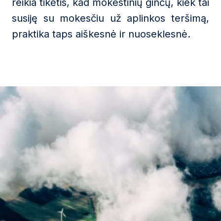
reikia tikėtis, kad mokestinių ginčų, kiek tai
susiję su mokesčiu už aplinkos teršimą,
praktika taps aiškesnė ir nuoseklesnė.