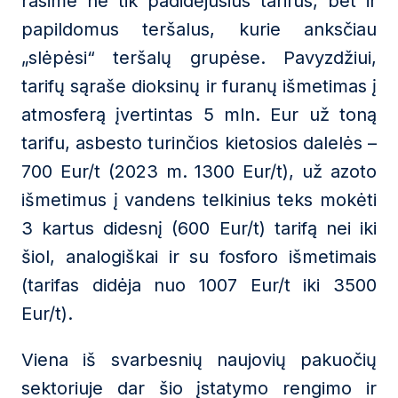
rasime ne tik padidėjusius tarifus, bet ir
papildomus teršalus, kurie anksčiau
„slėpėsi“ teršalų grupėse. Pavyzdžiui,
tarifų sąraše dioksinų ir furanų išmetimas į
atmosferą įvertintas 5 mln. Eur už toną
tarifu, asbesto turinčios kietosios dalelės –
700 Eur/t (2023 m. 1300 Eur/t), už azoto
išmetimus į vandens telkinius teks mokėti
3 kartus didesnį (600 Eur/t) tarifą nei iki
šiol, analogiškai ir su fosforo išmetimais
(tarifas didėja nuo 1007 Eur/t iki 3500
Eur/t).
Viena iš svarbesnių naujovių pakuočių
sektoriuje dar šio įstatymo rengimo ir