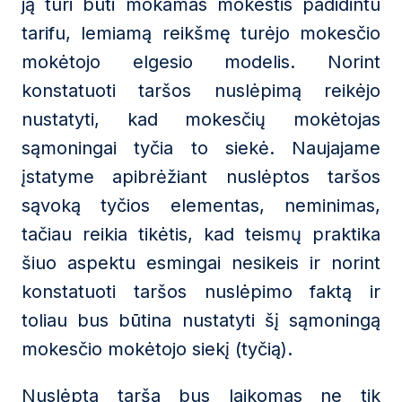
ją turi būti mokamas mokestis padidintu
tarifu, lemiamą reikšmę turėjo mokesčio
mokėtojo elgesio modelis. Norint
konstatuoti taršos nuslėpimą reikėjo
nustatyti, kad mokesčių mokėtojas
sąmoningai tyčia to siekė. Naujajame
įstatyme apibrėžiant nuslėptos taršos
sąvoką tyčios elementas, neminimas,
tačiau reikia tikėtis, kad teismų praktika
šiuo aspektu esmingai nesikeis ir norint
konstatuoti taršos nuslėpimo faktą ir
toliau bus būtina nustatyti šį sąmoningą
mokesčio mokėtojo siekį (tyčią).
Nuslėpta tarša bus laikomas ne tik