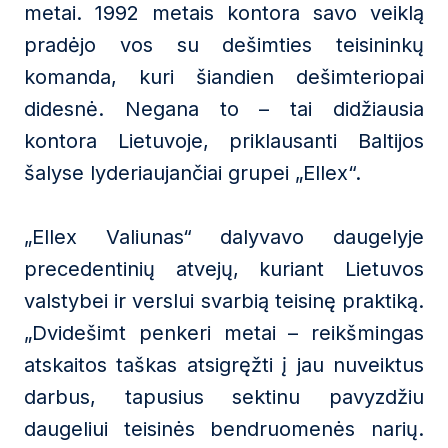
metai. 1992 metais kontora savo veiklą
pradėjo vos su dešimties teisininkų
komanda, kuri šiandien dešimteriopai
didesnė. Negana to – tai didžiausia
kontora Lietuvoje, priklausanti Baltijos
šalyse lyderiaujančiai grupei „Ellex“.
„Ellex Valiunas“ dalyvavo daugelyje
precedentinių atvejų, kuriant Lietuvos
valstybei ir verslui svarbią teisinę praktiką.
„Dvidešimt penkeri metai – reikšmingas
atskaitos taškas atsigręžti į jau nuveiktus
darbus, tapusius sektinu pavyzdžiu
daugeliui teisinės bendruomenės narių.