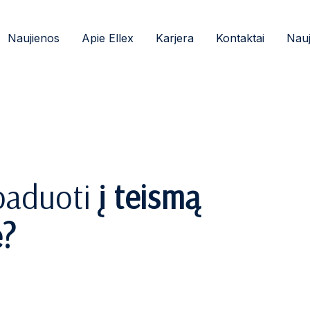
Naujienos
Apie Ellex
Karjera
Kontaktai
Nauj
 paduoti
į teismą
e?