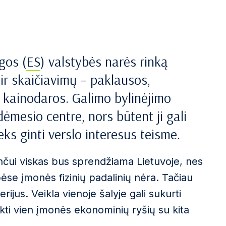
gos (
ES
) valstybės narės rinką
ir skaičiavimų – paklausos,
r kainodaros. Galimo bylinėjimo
 dėmesio centre, nors būtent ji gali
eks ginti verslo interesus teisme.
nčui viskas bus sprendžiama Lietuvoje, nes
ybėse įmonės fizinių padalinių nėra. Tačiau
rijus. Veikla vienoje šalyje gali sukurti
kakti vien įmonės ekonominių ryšių su kita