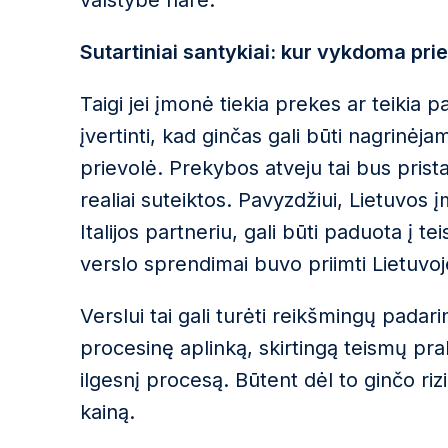
valstybe nare.
Sutartiniai santykiai: kur vykdoma pri
Taigi jei įmonė tiekia prekes ar teikia p
įvertinti, kad ginčas gali būti nagrinė
prievolė. Prekybos atveju tai bus prista
realiai suteiktos. Pavyzdžiui, Lietuvos į
Italijos partneriu, gali būti paduota į teis
verslo sprendimai buvo priimti Lietuvoj
Verslui tai gali turėti reikšmingų padari
procesinę aplinką, skirtingą teismų prak
ilgesnį procesą. Būtent dėl to ginčo rizi
kainą.