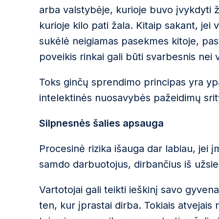
arba valstybėje, kurioje buvo įvykdyti ž
kurioje kilo pati žala. Kitaip sakant, je
sukėlė neigiamas pasekmes kitoje, pastar
poveikis rinkai gali būti svarbesnis nei 
Toks ginčų sprendimo principas yra ypa
intelektinės nuosavybės pažeidimų srit
Silpnesnės šalies apsauga
Procesinė rizika išauga dar labiau, jei 
samdo darbuotojus, dirbančius iš užsie
Vartotojai gali teikti ieškinį savo gyve
ten, kur įprastai dirba. Tokiais atvejais 