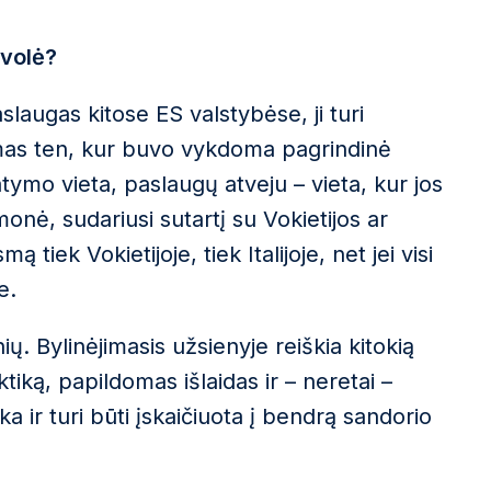
evolė?
aslaugas kitose ES valstybėse, ji turi
jamas ten, kur buvo vykdoma pagrindinė
tymo vieta, paslaugų atveju – vieta, kur jos
monė, sudariusi sutartį su Vokietijos ar
mą tiek Vokietijoje, tiek Italijoje, net jei visi
e.
nių. Bylinėjimasis užsienyje reiškia kitokią
tiką, papildomas išlaidas ir – neretai –
ka ir turi būti įskaičiuota į bendrą sandorio