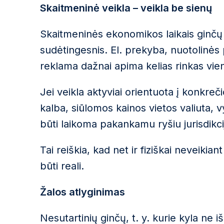
Skaitmeninė veikla – veikla be sienų
Skaitmeninės ekonomikos laikais ginč
sudėtingesnis. El. prekyba, nuotolinės 
reklama dažnai apima kelias rinkas vie
Jei veikla aktyviai orientuota į konkreč
kalba, siūlomos kainos vietos valiuta, v
būti laikoma pakankamu ryšiu jurisdikcija
Tai reiškia, kad net ir fiziškai neveikiant 
būti reali.
Žalos atlyginimas
Nesutartinių ginčų, t. y. kurie kyla ne iš