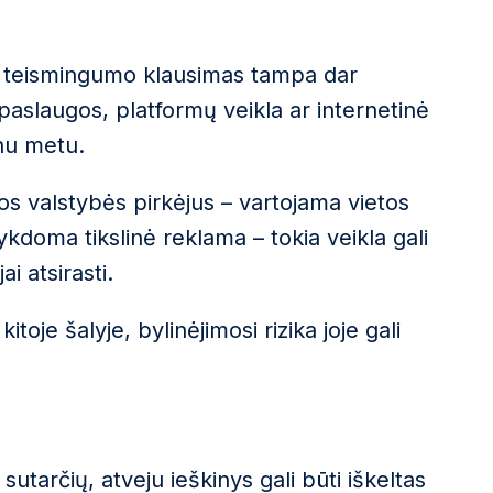
ų teismingumo klausimas tampa dar
paslaugos, platformų veikla ar internetinė
nu metu.
ios valstybės pirkėjus – vartojama vietos
ykdoma tikslinė reklama – tokia veikla gali
i atsirasti.
kitoje šalyje, bylinėjimosi rizika joje gali
 sutarčių, atveju ieškinys gali būti iškeltas