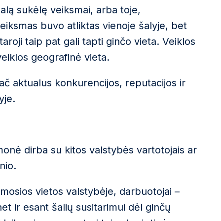
alą sukėlę veiksmai, arba toje,
i veiksmas buvo atliktas vienoje šalyje, bet
oji taip pat gali tapti ginčo vieta. Veiklos
veiklos geografinė vieta.
č aktualus konkurencijos, reputacijos ir
yje.
įmonė dirba su kitos valstybės vartotojais ar
nio.
namosios vietos valstybėje, darbuotojai –
net ir esant šalių susitarimui dėl ginčų