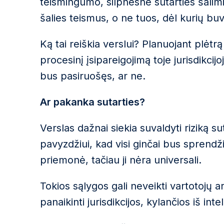
teismingumo, silpnesne sutarties šalimi 
šalies teismus, o ne tuos, dėl kurių buv
Ką tai reiškia verslui? Planuojant plėtrą 
procesinį įsipareigojimą toje jurisdikci
bus pasiruošęs, ar ne.
Ar pakanka sutarties?
Verslas dažnai siekia suvaldyti riziką su
pavyzdžiui, kad visi ginčai bus sprendž
priemonė, tačiau ji nėra universali.
Tokios sąlygos gali neveikti vartotojų a
panaikinti jurisdikcijos, kylančios iš intel