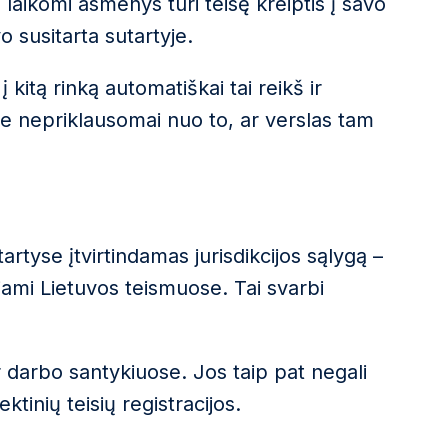
laikomi asmenys turi teisę kreiptis į savo
o susitarta sutartyje.
į kitą rinką automatiškai tai reikš ir
joje nepriklausomai nuo to, ar verslas tam
tartyse įtvirtindamas jurisdikcijos sąlygą –
iami Lietuvos teismuose. Tai svarbi
r darbo santykiuose. Jos taip pat negali
ektinių teisių registracijos.