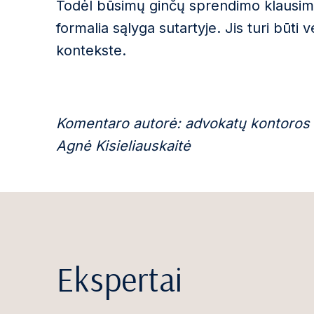
Todėl būsimų ginčų sprendimo klausima
formalia sąlyga sutartyje. Jis turi būt
kontekste.
Komentaro autorė: advokatų kontoros „
Agnė Kisieliauskaitė
Ekspertai