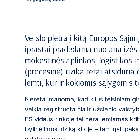
Verslo plėtra į kitą Europos Sąjun
įprastai pradedama nuo analizės 
mokestinės aplinkos, logistikos i
(procesinė) rizika retai atsiduria
lemti, kur ir kokiomis sąlygomis t
Neretai manoma, kad kilus teisiniam gi
veikla registruota čia ir užsienio valst
ES vidaus rinkoje tai nėra lemiamas krite
bylinėjimosi riziką kitoje – tam gali pa