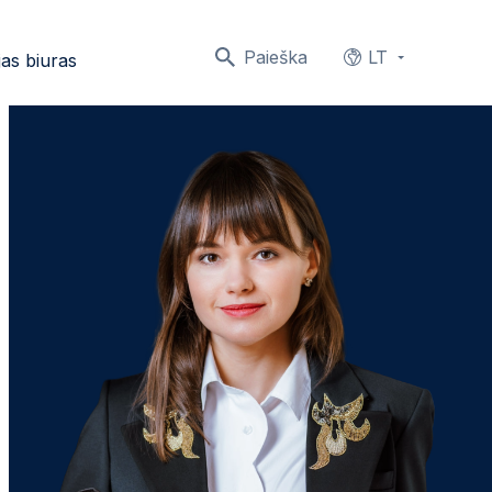
Paieška
LT
as biuras
Languages