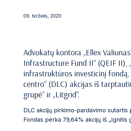
09. birželis, 2020
Advokatų kontora „Ellex Valiuna
Infrastructure Fund II“ (QEIF II)
infrastruktūros investicinį fondą
centro“ (DLC) akcijas iš tarptaut
grupė“ ir „Litgrid“.
DLC akcijų pirkimo-pardavimo sutartis p
Fondas perka 79,64% akcijų iš „Ignitis g