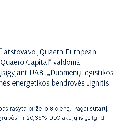
s“ atstovavo „Quaero European
, „Quaero Capital“ valdomą
, įsigyjant UAB „„Duomenų logistikos
inės energetikos bendrovės „Ignitis
asirašyta birželio 8 dieną. Pagal sutartį,
rupės“ ir 20,36% DLC akcijų iš „Litgrid“.