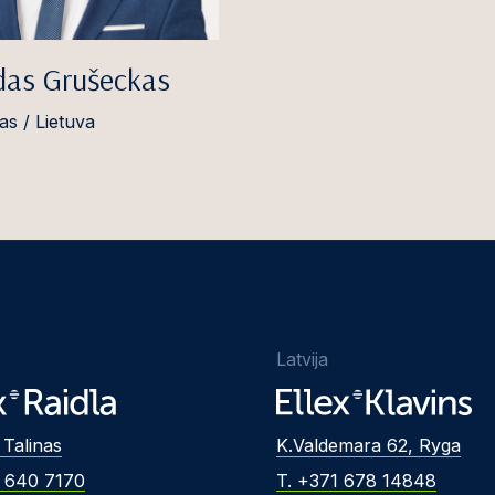
das Grušeckas
as / Lietuva
Latvija
 Talinas
K.Valdemara 62, Ryga
2 640 7170
T. +371 678 14848