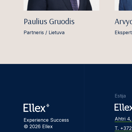
Paulius Gruodis
Arvy
Partneris / Lietuva
Ekspert
Estija
Ahtri 4,
Experience Success
© 2026 Ellex
T. +37