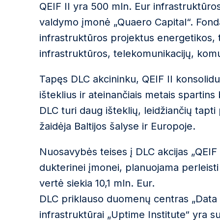
QEIF II yra 500 mln. Eur infrastruktūro
valdymo įmonė „Quaero Capital“. Fonda
infrastruktūros projektus energetikos, t
infrastruktūros, telekomunikacijų, komun
Tapęs DLC akcininku, QEIF II konsoliduos
išteklius ir ateinančiais metais sparti
DLC turi daug išteklių, leidžiančių ta
žaidėja Baltijos šalyse ir Europoje.
Nuosavybės teises į DLC akcijas „QEIF 
dukterinei įmonei, planuojama perleist
vertė siekia 10,1 mln. Eur.
DLC priklauso duomenų centras „Data IN
infrastruktūrai „Uptime Institute“ yra s