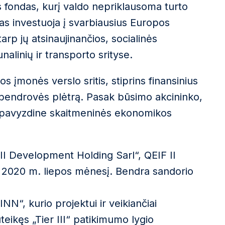
s fondas, kurį valdo nepriklausoma turto
s investuoja į svarbiausius Europos
arp jų atsinaujinančios, socialinės
alinių ir transporto srityse.
 įmonės verslo sritis, stiprins finansinius
ns bendrovės plėtrą. Pasak būsimo akcininko,
pti pavyzdine skaitmeninės ekonomikos
II Development Holding Sarl“, QEIF II
i 2020 m. liepos mėnesį. Bendra sandorio
N“, kurio projektui ir veikiančiai
uteikęs „Tier III“ patikimumo lygio