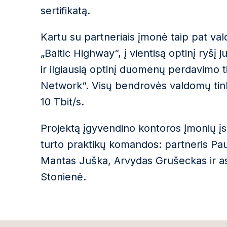
sertifikatą.
Kartu su partneriais įmonė taip pat va
„Baltic Highway“, į vientisą optinį ryšį 
ir ilgiausią optinį duomenų perdavimo tin
Network“. Visų bendrovės valdomų tinkl
10 Tbit/s.
Projektą įgyvendino kontoros Įmonių įsi
turto praktikų komandos: partneris Paul
Mantas Juška, Arvydas Grušeckas ir aso
Stonienė.