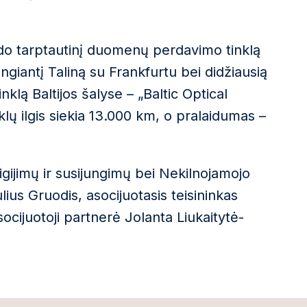
ldo tarptautinį duomenų perdavimo tinklą
jungiantį Taliną su Frankfurtu bei didžiausią
klą Baltijos šalyse – „Baltic Optical
ų ilgis siekia 13.000 km, o pralaidumas –
gijimų ir susijungimų bei Nekilnojamojo
ius Gruodis, asocijuotasis teisininkas
cijuotoji partnerė Jolanta Liukaitytė-