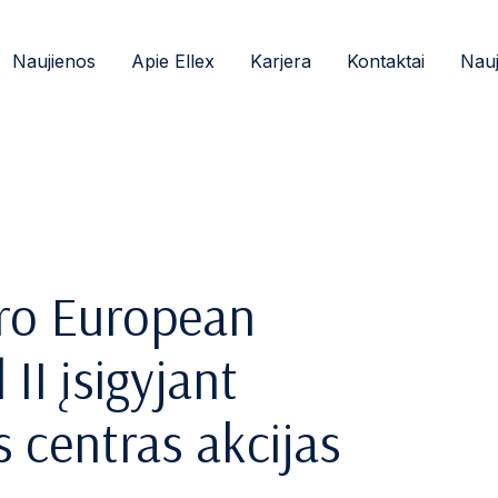
Naujienos
Apie Ellex
Karjera
Kontaktai
Nauj
ro European
II įsigyjant
 centras akcijas