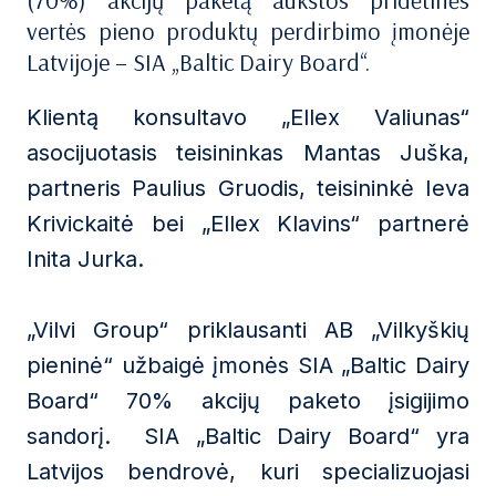
(70%) akcijų paketą aukštos pridėtinės
vertės pieno produktų perdirbimo įmonėje
Latvijoje – SIA „Baltic Dairy Board“.
Klientą konsultavo „Ellex Valiunas“
asocijuotasis teisininkas Mantas Juška,
partneris Paulius Gruodis, teisininkė Ieva
Krivickaitė bei „Ellex Klavins“ partnerė
Inita Jurka.
„Vilvi Group“ priklausanti AB „Vilkyškių
pieninė“ užbaigė įmonės SIA „Baltic Dairy
Board“ 70% akcijų paketo įsigijimo
sandorį. SIA „Baltic Dairy Board“ yra
Latvijos bendrovė, kuri specializuojasi