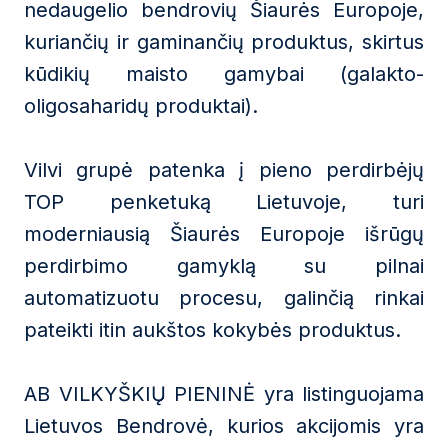
nedaugelio bendrovių Šiaurės Europoje,
kuriančių ir gaminančių produktus, skirtus
kūdikių maisto gamybai (galakto-
oligosaharidų produktai).
Vilvi grupė patenka į pieno perdirbėjų
TOP penketuką Lietuvoje, turi
moderniausią Šiaurės Europoje išrūgų
perdirbimo gamyklą su pilnai
automatizuotu procesu, galinčią rinkai
pateikti itin aukštos kokybės produktus.
AB VILKYŠKIŲ PIENINĖ yra listinguojama
Lietuvos Bendrovė, kurios akcijomis yra