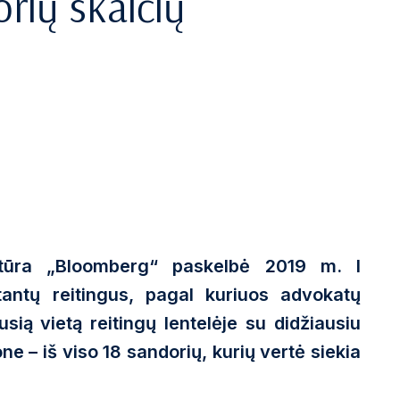
orių skaičių
ntūra „Bloomberg“ paskelbė 2019 m. I
tantų reitingus, pagal kuriuos advokatų
sią vietą reitingų lentelėje su didžiausiu
e – iš viso 18 sandorių, kurių vertė siekia