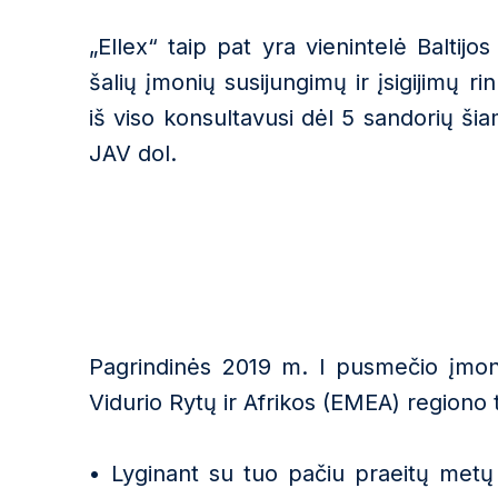
„Ellex“ taip pat yra vienintelė Baltijo
šalių įmonių susijungimų ir įsigijimų r
iš viso konsultavusi dėl 5 sandorių ši
JAV dol.
Pagrindinės 2019 m. I pusmečio įmonių
Vidurio Rytų ir Afrikos (EMEA) regiono 
•
Lyginant su tuo pačiu praeitų metų 