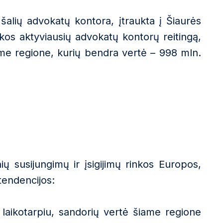
s šalių advokatų kontora, įtraukta į Šiaurės
inkos aktyviausių advokatų kontorų reitingą,
ame regione, kurių bendra vertė – 998 mln.
 susijungimų ir įsigijimų rinkos Europos,
tendencijos:
laikotarpiu, sandorių vertė šiame regione