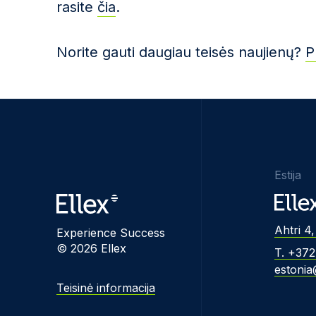
rasite
čia
.
Norite gauti daugiau teisės naujienų?
P
Estija
Ahtri 4,
Experience Success
© 2026 Ellex
T. +37
estonia
Teisinė informacija