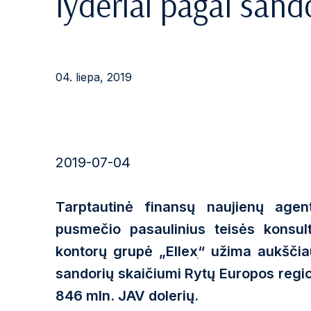
lyderiai pagal sand
04. liepa, 2019
2019-07-04
Tarptautinė finansų naujienų age
pusmečio pasaulinius teisės konsul
kontorų grupė „Ellexׅ“ užima aukščiau
sandorių skaičiumi Rytų Europos region
846 mln. JAV dolerių.