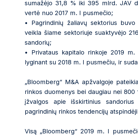
sumažėjo 31,8 % iki 395 mlrd. JAV do
vertė nuo 2017 m. I pusmečio;
•
Pagrindinių žaliavų sektorius buvo
veikla šiame sektoriuje suaktyvėjo 216
sandorių;
•
Privataus kapitalo rinkoje 2019 m.
lyginant su 2018 m. I pusmečiu, ir sud
„Bloomberg“ M&A apžvalgoje pateikiami
rinkos duomenys bei daugiau nei 800 fi
įžvalgos apie išskirtinius sandorius 
pagrindinių rinkos tendencijų atspindėj
Visą „Bloomberg“ 2019 m. I pusmeč