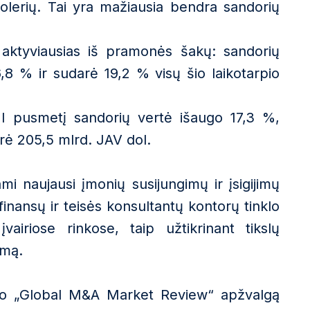
lerių. Tai yra mažiausia bendra sandorių
 aktyviausias iš pramonės šakų: sandorių
,8 % ir sudarė 19,2 % visų šio laikotarpio
 I pusmetį sandorių vertė išaugo 17,3 %,
arė 205,5 mlrd. JAV dol.
 naujausi įmonių susijungimų ir įsigijimų
nansų ir teisės konsultantų kontorų tinklo
įvairiose rinkose, taip užtikrinant tikslų
imą.
io „Global M&A Market Review“ apžvalgą