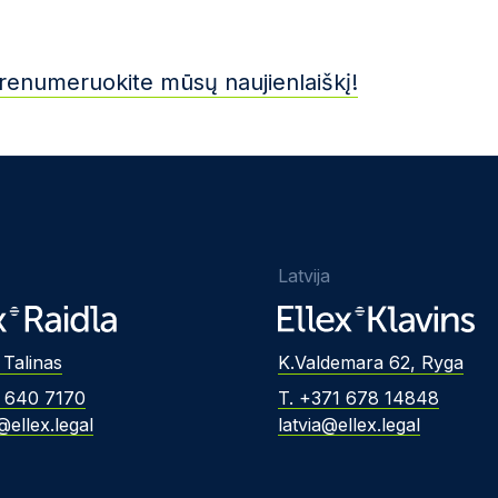
renumeruokite mūsų naujienlaiškį!
Latvija
 Talinas
K.Valdemara 62, Ryga
2 640 7170
T. +371 678 14848
@ellex.legal
latvia@ellex.legal