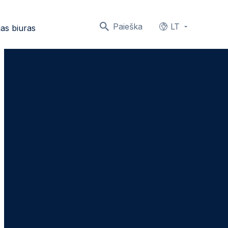
Paieška
LT
as biuras
Languages