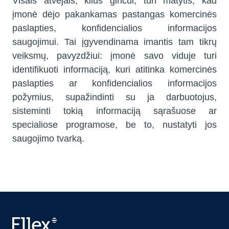
Visais atvejais, kilus ginčui, turi matytis, kad
įmonė dėjo pakankamas pastangas komercinės
paslapties, konfidencialios informacijos
saugojimui. Tai įgyvendinama imantis tam tikrų
veiksmų, pavyzdžiui: įmonė savo viduje turi
identifikuoti informaciją, kuri atitinka komercinės
paslapties ar konfidencialios informacijos
požymius, supažindinti su ja darbuotojus,
sisteminti tokią informaciją sąrašuose ar
specialiose programose, be to, nustatyti jos
saugojimo tvarką.