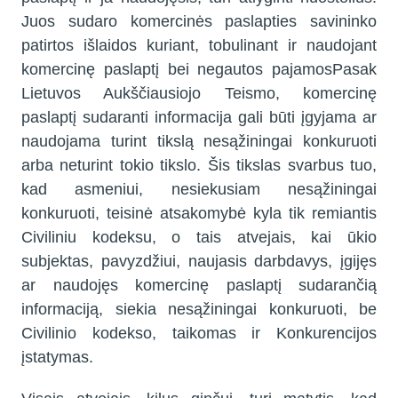
Juos sudaro komercinės paslapties savininko
patirtos išlaidos kuriant, tobulinant ir naudojant
komercinę paslaptį bei negautos pajamos
Pasak
Lietuvos Aukščiausiojo Teismo, komercinę
paslaptį sudaranti informacija gali būti įgyjama ar
naudojama turint tikslą nesąžiningai konkuruoti
arba neturint tokio tikslo. Šis tikslas svarbus tuo,
kad asmeniui, nesiekusiam nesąžiningai
konkuruoti, teisinė atsakomybė kyla tik remiantis
Civiliniu kodeksu, o tais atvejais, kai ūkio
subjektas, pavyzdžiui, naujasis darbdavys, įgijęs
ar naudojęs komercinę paslaptį sudarančią
informaciją, siekia nesąžiningai konkuruoti, be
Civilinio kodekso, taikomas ir Konkurencijos
įstatymas.