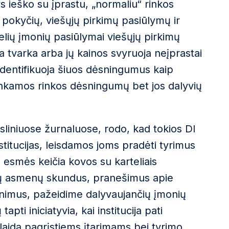
tys ieško su įprastu, „normaliu“ rinkos
pokyčių, viešųjų pirkimų pasiūlymų ir
kelių įmonių pasiūlymai viešųjų pirkimų
 tvarka arba jų kainos svyruoja neįprastai
identifikuoja šiuos dėsningumus kaip
itinkamos rinkos dėsningumų bet jos dalyvių
sliniuose žurnaluose, rodo, kad tokios DI
stitucijas, leisdamos joms pradėti tyrimus
š esmės keičia kovos su karteliais
čiųjų asmenų skundus, pranešimus apie
ažinimus, pažeidime dalyvaujančių įmonių
apti iniciatyvia, kai institucija pati
aidą pagrįstiems įtarimams bei tyrimo