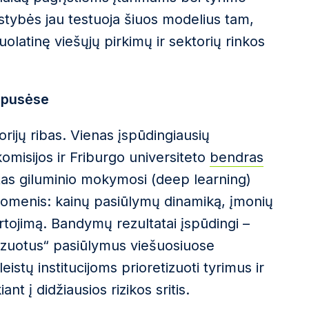
stybės jau testuoja šiuos modelius tam,
nuolatinę viešųjų pirkimų ir sektorių rinkos
s pusėse
orijų ribas. Vienas įspūdingiausių
omisijos ir Friburgo universiteto
bendras
tas giluminio mokymosi (deep learning)
uomenis: kainų pasiūlymų dinamiką, įmonių
tojimą. Bandymų rezultatai įspūdingi –
lizuotus“ pasiūlymus viešuosiuose
leistų institucijoms prioretizuoti tyrimus ir
ant į didžiausios rizikos sritis.