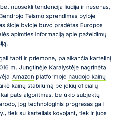
bet nuosekli tendencija liudija ir nesenas,
 Bendrojo Teismo
sprendimas
byloje
mas šioje byloje buvo pradėtas Europos
delės apimties informaciją apie pažeidimų
ją.
gali tapti ir priemone, palaikančia kartelinį
 2016 m. Jungtinėje Karalystėje nagrinėta
vėjai
Amazon
platformoje
naudojo kainų
aikė kainų stabilumą be jokių oficialių
 kai pats algoritmas, be ūkio subjektų
parodo, jog technologinis progresas gali
, tiek su karteliais kovojant, tiek ir juos