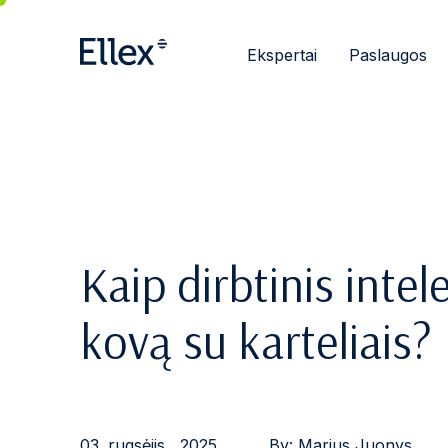
Ekspertai
Paslaugos
Kaip dirbtinis intel
kovą su karteliais?
03. rugsėjis , 2025
By:
Marius Juonys