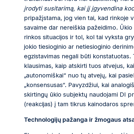
įrodyti susitarimą, kai jį įgyvendina ko
pripažįstama, jog vien tai, kad rinkoje 
savaime dar nereiškia pažeidimo. Ūkio su
rinkos situacijos ir tol, kol tai vyksta
jokio tiesioginio ar netiesioginio derin
egzistavimas negali būti konstatuotas. T
klausimas, kaip atskirti tuos atvejus, k
„autonomiškai“ nuo tų atvejų, kai pasi
„konsensusas“. Pavyzdžiui, kai analog
skirtingų ūkio subjektų naudojami DI p
(reakcijas) į tam tikrus kainodaros spr
Technologijų pažanga ir žmogaus ats