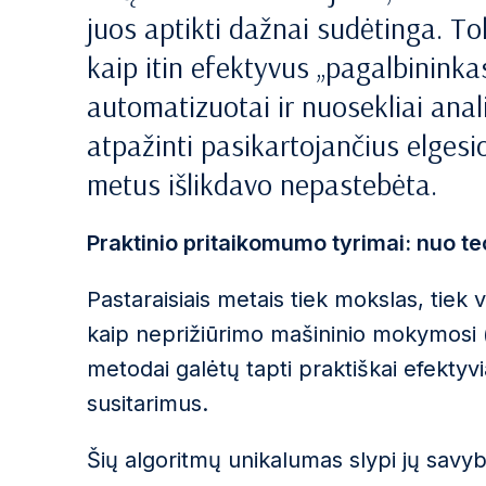
juos aptikti dažnai sudėtinga. To
kaip itin efektyvus „pagalbininkas
automatizuotai ir nuosekliai anal
atpažinti pasikartojančius elgesio 
metus išlikdavo nepastebėta.
Praktinio pritaikomumo tyrimai: nuo teo
Pastaraisiais metais tiek mokslas, tiek 
kaip neprižiūrimo mašininio mokymosi 
metodai galėtų tapti praktiškai efektyv
susitarimus.
Šių algoritmų unikalumas slypi jų savyb