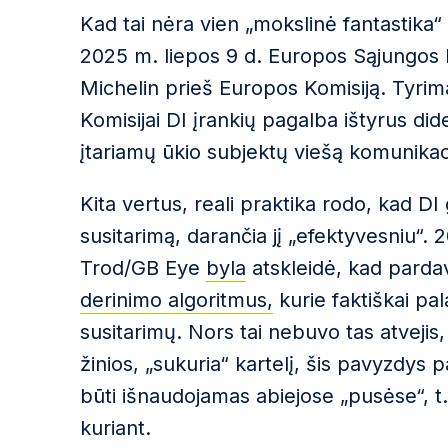
Kad tai nėra vien „mokslinė fantastika“ 
2025 m. liepos 9 d. Europos Sąjungos
Michelin prieš Europos Komisiją. Tyri
Komisijai DI įrankių pagalba ištyrus di
įtariamų ūkio subjektų viešą komunikaci
Kita vertus, reali praktika rodo, kad DI 
susitarimą, darančia jį „efektyvesniu“.
Trod/GB Eye
byla
atskleidė, kad parda
derinimo algoritmus,
kurie faktiškai pal
susitarimų. Nors tai nebuvo tas atvejis,
žinios, „sukuria“ kartelį, šis pavyzdys 
būti išnaudojamas abiejose „pusėse“, t.y.
kuriant.