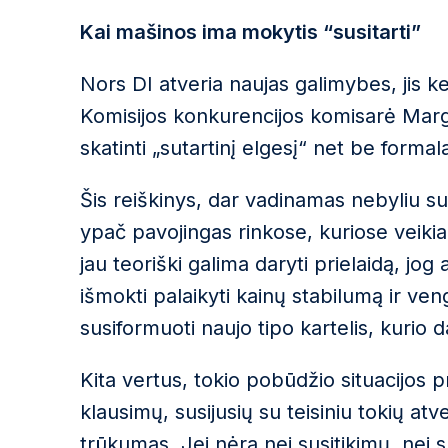
Kai mašinos ima mokytis “susitarti”
Nors DI atveria naujas galimybes, jis ke
Komisijos konkurencijos komisarė Margr
skatinti „sutartinį elgesį“ net be forma
Šis reiškinys, dar vadinamas nebyliu su
ypač pavojingas rinkose, kuriose veikia
jau teoriški galima daryti prielaidą, jog
išmokti palaikyti kainų stabilumą ir ven
susiformuoti naujo tipo kartelis, kurio
Kita vertus, tokio pobūdžio situacijos p
klausimų, susijusių su teisiniu tokių atv
trūkumas. Jei nėra nei susitikimų, nei 