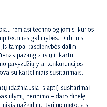
biau remiasi technologijomis, kurios
aip teorinės galimybės. Dirbtinis
 – jis tampa kasdienybės dalimi
 Vienas pažangiausių ir kartu
kymo pavyzdžių yra konkurencijos
kova su karteliniais susitarimais.
ų (dažniausiai slapti) susitarimai
 pasiūlymų derinimo – daro didelę
diciniais pažeidimų tyrimo metodais