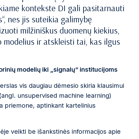
kiame kontekste DI gali pasitarnauti
“, nes jis suteikia galimybę
izuoti milžiniškus duomenų kiekius,
modelius ir atskleisti tai, kas ilgus
rinių modelių iki „signalų“ institucijoms
verslas vis daugiau dėmesio skiria klausimui
(angl. unsupervised machine learning)
ia priemone, aptinkant kartelinius
ėje veikti be išankstinės informacijos apie