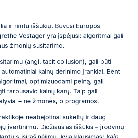
lia ir rimtų iššūkių. Buvusi Europos
ethe Vestager yra įspėjusi: algoritmai gali
laus žmonių susitarimo.
sitarimu (angl.
tacit collusion
), gali būti
 automatiniai kainų derinimo įrankiai. Bent
 algoritmai, optimizuodami pelną, gali
gti tarpusavio kainų karų. Taip gali
 dalyviai – ne žmonės, o programos.
raktikoje neabejotinai sukeltų ir daug
ejų įvertinimu. Didžiausias iššūkis – įrodymų
slaptų susirašinėjimų, kyla klausimas:
kaip