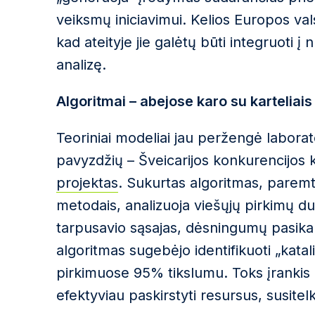
veiksmų iniciavimui. Kelios Europos val
kad ateityje jie galėtų būti integruoti į 
analizę.
Algoritmai – abejose karo su karteliai
Teoriniai modeliai jau peržengė laborat
pavyzdžių – Šveicarijos konkurencijos k
projektas
. Sukurtas algoritmas, parem
metodais, analizuoja viešųjų pirkimų d
tarpusavio sąsajas, dėsningumų pasikar
algoritmas sugebėjo identifikuoti „kata
pirkimuose 95%
tikslumu
. Toks įrankis 
efektyviau paskirstyti resursus, susitelki