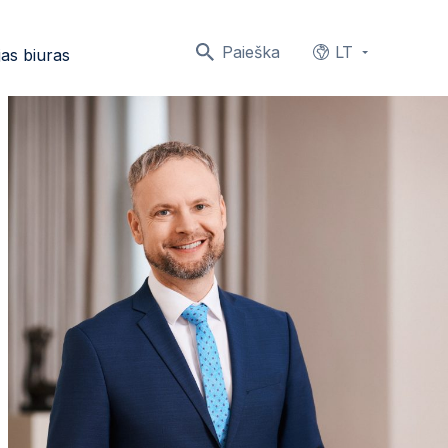
Paieška
LT
as biuras
Languages