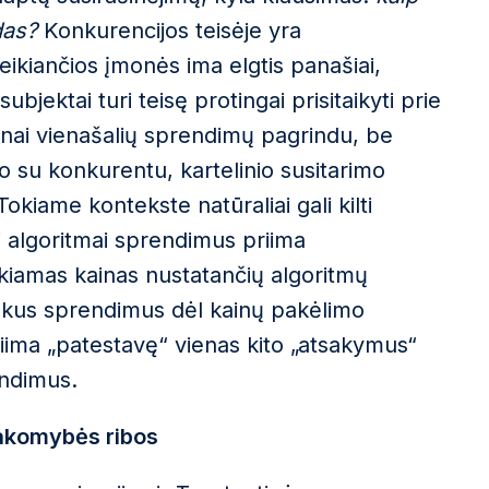
das?
Konkurencijos teisėje yra
veikiančios įmonės ima elgtis panašiai,
bjektai turi teisę protingai prisitaikyti prie
 grynai vienašalių sprendimų pagrindu, be
imo su konkurentu, kartelinio susitarimo
okiame kontekste natūraliai gali kilti
ai algoritmai sprendimus priima
ekiamas kainas nustatančių algoritmų
iškus sprendimus dėl kainų pakėlimo
riima „patestavę“ vienas kito „atsakymus“
endimus.
akomybės ribos