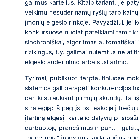
galimus kartelius. Kitaip tariant, jie pa
veikimu nesuderinamų ryšių tarp kainų 
įmonių elgesio rinkoje. Pavyzdžiui, jei 
konkursuose nuolat pateikiami tam tikra
sinchroniškai, algoritmas automatiškai 
rizikingus, t.y. galimai nulemtus ne at
elgesio suderinimo arba susitarimo.
Tyrimai, publikuoti tarptautiniuose mok
sistemos gali perspėti konkurencijos in
dar iki sulaukiant pirmųjų skundų. Tai i
strategiją: iš pagrįstos reakcija į tre
įtartiną elgesį, kartelio dalyvių prisip
darbuotojų pranešimus ir pan., ji galėtų t
„generuoja“ įrodymus sudarančius priel