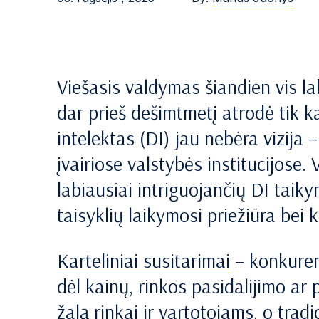
Viešasis valdymas šiandien vis la
dar prieš dešimtmetį atrodė tik k
intelektas (DI) jau nebėra vizija
įvairiose valstybės institucijose.
labiausiai intriguojančių DI tai
taisyklių laikymosi priežiūra bei 
Karteliniai susitarimai
– konkurent
dėl kainų, rinkos pasidalijimo ar
žalą rinkai ir vartotojams, o tra