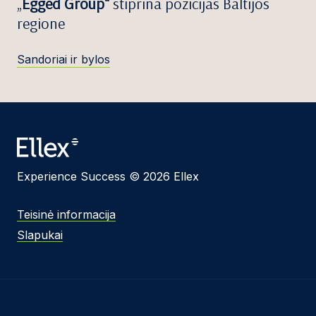
„
Egged Group“
stiprina pozicijas Baltijos
regione
Sandoriai ir bylos
Experience Success © 2026 Ellex
Teisinė informacija
Slapukai