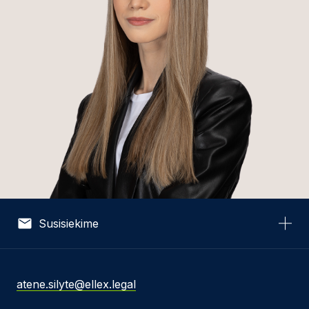
Susisiekime
Vardas *
atene.silyte@ellex.legal