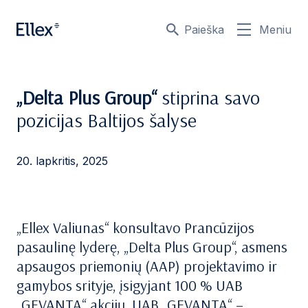
Paieška
Meniu
„Delta Plus Group“
stiprina savo
pozicijas Baltijos šalyse
20. lapkritis, 2025
„Ellex Valiunas“ konsultavo Prancūzijos
pasaulinę lyderę, „Delta Plus Group“, asmens
apsaugos priemonių (AAP) projektavimo ir
gamybos srityje, įsigyjant 100 % UAB
„GEVANTA“ akcijų. UAB „GEVANTA“ –