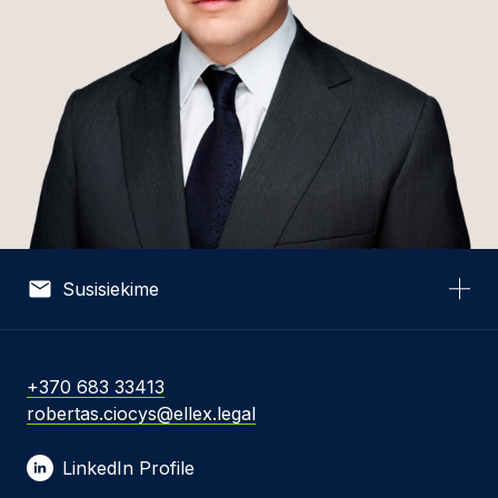
Susisiekime
Vardas *
+370 683 33413
robertas.ciocys@ellex.legal
El. pašto adresas *
LinkedIn Profile