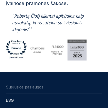
įvairiose pramonės šakose.
Robertą Čiočį klientai apibūdina kaip
advokatą, kuris „ateina su šviesiomis
idėjomis“.
Susijusios paslaugos
ESG