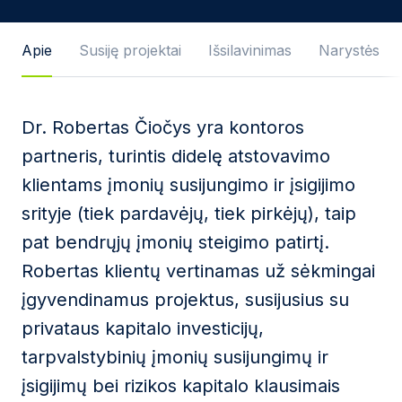
Žinutės tekstas
Apie
Susiję projektai
Išsilavinimas
Narystės
Dr. Robertas Čiočys yra kontoros
Sutinku su
Privatumo politika
ir naudojimosi
partneris, turintis didelę atstovavimo
taisyklėmis.
klientams įmonių susijungimo ir įsigijimo
Ši svetainė yra saugoma reCAPTCHA ir jai yra
srityje (tiek pardavėjų, tiek pirkėjų), taip
taikomos „Google“
privatumo politika
bei
paslaugų
teikimo sąlygos
.
pat bendrųjų įmonių steigimo patirtį.
Robertas klientų vertinamas už sėkmingai
Siųsti žinutę
įgyvendinamus projektus, susijusius su
privataus kapitalo investicijų,
tarpvalstybinių įmonių susijungimų ir
įsigijimų bei rizikos kapitalo klausimais