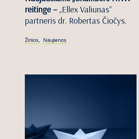
Areta Bartošev
reitinge –
„Ellex Valiunas“
Jovita Bazevič
partneris dr. Robertas Čiočys.
Edvinas Beika
Sigitas Bočkus
Žinios
,
Naujienos
Simona Budrei
Greta Bujutė
Titas Burneck
Gi
Antanas Butri
Violeta Butvili
Martynas But
Justinas Celen
Ąžuolas Čekan