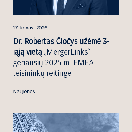
Arbitražas
s, Dr.
Bylinėjimasis
ė
17. kovas, 2026
Mediacija ir alternatyvūs
ičiūtė
ginčų sprendimo būdai
Dr. Robertas Čiočys užėmė 3-
nko
iąją vietą
„MergerLinks“
Teismo sprendimų
pripažinimas ir vykdymas
ienė
geriausių 2025 m. EMEA
Verslo nusikaltimai ir
ė
teisininkų reitinge
tyrimai
Komerciniai ir sandorių
Naujienos
ginčai
nauskas
Konkurencija ir valstybės
pagalba
nė
Konstituciniai ir
administraciniai procesai
tė