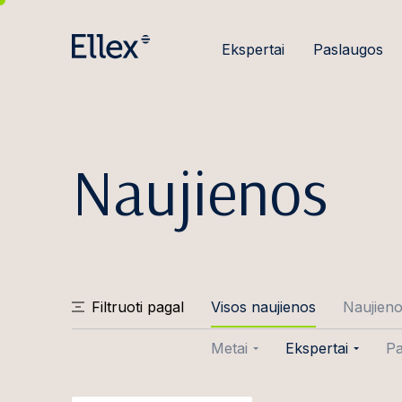
Ekspertai
Paslaugos
Naujienos
Filtruoti pagal
Visos naujienos
Naujien
Metai
Ekspertai
Pa
2026
Aušra Abraity
Sa