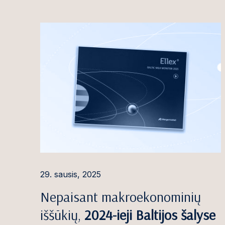
Birutė Gutaus
Greta Gužausk
Elada Ivoškut
Rūta Jasilionė
Andrej Jemelj
Re
Povilas Junevi
Domantas Juo
Marius Juony
Karolis Kačera
29. sausis, 2025
Tomas Kamble
Nepaisant makroekonominių
iššūkių,
2024-ieji Baltijos šalyse
Rūta Karpičiūt