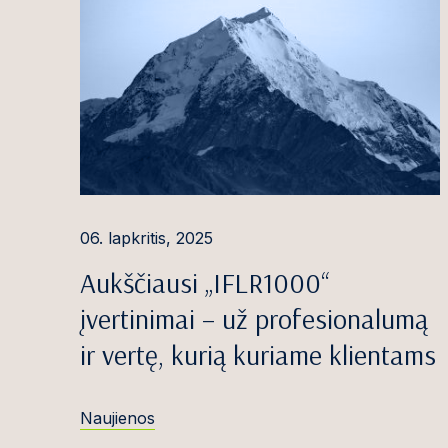
Alina Gauduty
Loreta Gedmin
Gabrielė Girda
Dovilė Greblik
Paulina Griče
Paulius Gruod
06. lapkritis, 2025
Arvydas Gruš
Aukščiausi „IFLR1000“
Ieva Gruzdytė
įvertinimai – už profesionalumą
ir vertę, kurią kuriame klientams
Dominyka Gry
Domantas Gud
Naujienos
Jaunius Gumbi