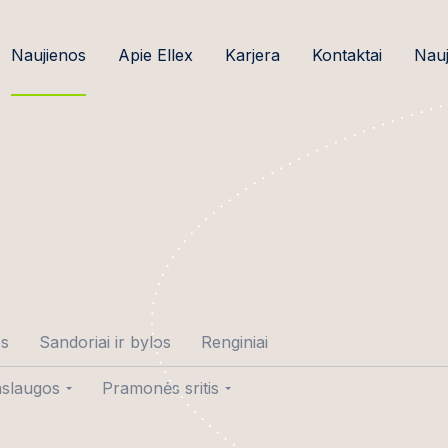
Naujienos
Apie Ellex
Karjera
Kontaktai
Nauj
os
Sandoriai ir bylos
Renginiai
slaugos
Pramonės sritis
tė-Gedminė
ndoriai
Žemės ūkio verslas ir
maisto pramonė