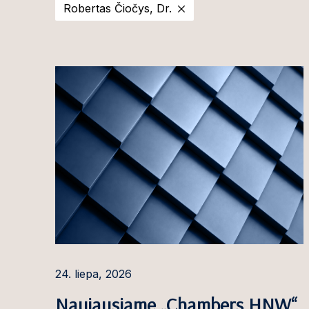
Robertas Čiočys, Dr.
2025
Viktorija Ado
2024
Ilona Andriuši
2023
Ignas Antanait
2022
Rūta Armonė
2021
Aleksandr Aso
2020
Giedrė Aukštu
Martyna Bacev
Gintaras Balči
Egidijus Baran
Gintarė Baran
24. liepa, 2026
Agnė Barausk
Naujausiame „Chambers HNW“