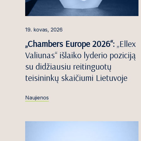
Robertas Čiočy
Simona Danyl
19. kovas, 2026
Miglė Davlidov
„Chambers Europe 2026“:
„Ellex
Emilija Denise
Valiunas“ išlaiko lyderio poziciją
Roma Dermeik
su didžiausiu reitinguotų
Marija Dočkut
teisininkų skaičiumi Lietuvoje
Ieva Dosinaitė
Naujienos
Dominykas Du
Edvinas Džulis
Dovilė Galinie
Greta Galminai