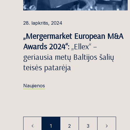
Jonas Kružika
Ronaldas Kubil
28. lapkritis, 2024
Nerija Labana
„Mergermarket European M&A
Andra Lapė
Awards 2024“:
„Ellex“ –
Ugnė Lazauska
geriausia metų Baltijos šalių
teisės patarėja
Elvika Leščins
Raimundas Lid
Naujienos
Diana Laura L
Uk
Rosita Lukševi
Gabrielė Mače
Augustinas Ma
1
2
3