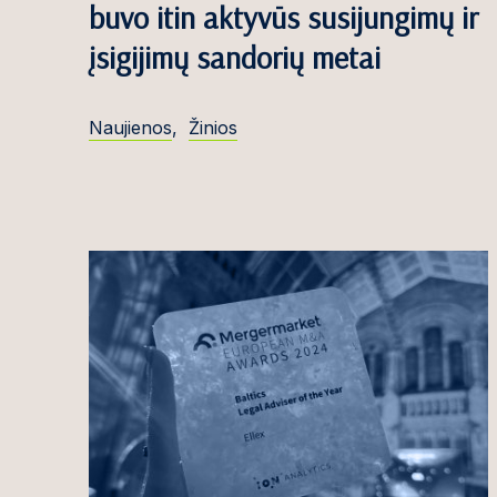
buvo itin aktyvūs susijungimų ir
Ugnė Kaselytė
įsigijimų sandorių metai
Viktorija Kazi
Saulė Kazlaus
Naujienos
,
Žinios
Nomeda Kemek
Šarūnas Keser
Simona Bumbl
Kiauleikienė
Dominykas Kir
Agnė Kisieliau
Mija Kochanka
Živilė Konkulev
Eglė Kontautai